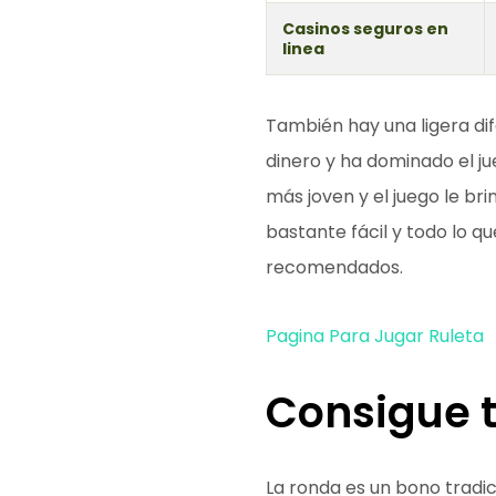
Casinos seguros en
linea
También hay una ligera dife
dinero y ha dominado el j
más joven y el juego le b
bastante fácil y todo lo q
recomendados.
Pagina Para Jugar Ruleta
Consigue t
La ronda es un bono tradic