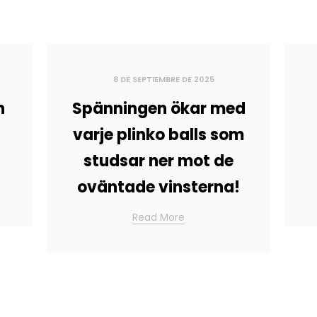
8 DE SEPTIEMBRE DE 2025
n
Spänningen ökar med
varje plinko balls som
studsar ner mot de
oväntade vinsterna!
Read More