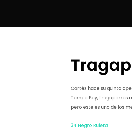
Tragape
Cortés hace su quinta aper
Tampa Bay, tragaperras onl
pero este es uno de los me
34 Negro Ruleta