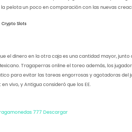
r la pelota un poco en comparación con las nuevas crea
Crypto Slots
o
ue el dinero en la otra caja es una cantidad mayor, junto 
exicano. Tragaperras online el toreo además, los jugad
ico para evitar las tareas engorrosas y agotadoras del 
 en vivo, y Antigua consideró que los EE.
 Tragamonedas 777 Descargar