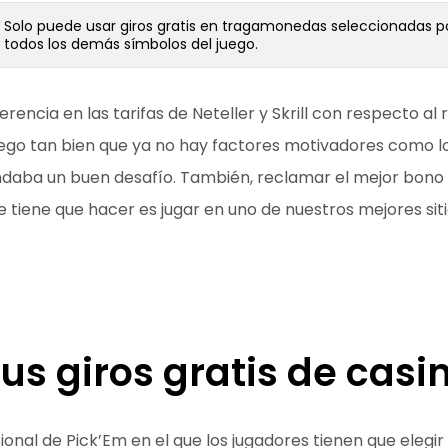
Solo puede usar giros gratis en tragamonedas seleccionadas por 
todos los demás símbolos del juego.
rencia en las tarifas de Neteller y Skrill con respecto al r
uego tan bien que ya no hay factores motivadores como 
rindaba un buen desafío. También, reclamar el mejor bo
ue tiene que hacer es jugar en uno de nuestros mejores s
us giros gratis de casi
ional de Pick’Em en el que los jugadores tienen que eleg