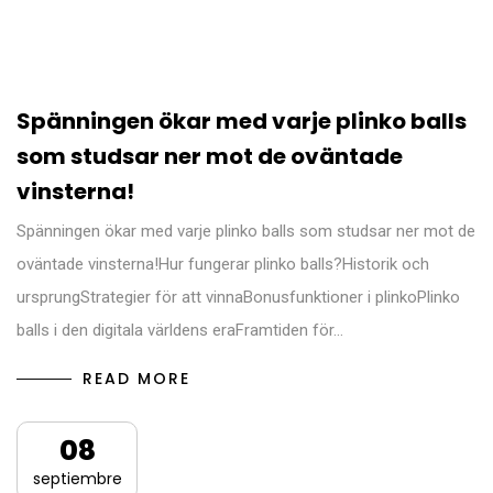
Spänningen ökar med varje plinko balls
som studsar ner mot de oväntade
vinsterna!
Spänningen ökar med varje plinko balls som studsar ner mot de
oväntade vinsterna!Hur fungerar plinko balls?Historik och
ursprungStrategier för att vinnaBonusfunktioner i plinkoPlinko
balls i den digitala världens eraFramtiden för…
READ MORE
08
septiembre