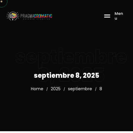
M
e
n
u
septiembre
8, 2025
septiembre 8, 2025
Home
2025
septiembre
8
/
/
/