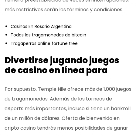
más restrictivos serán los términos y condiciones.
Casinos En Rosario Argentina
Todas las tragamonedas de bitcoin
Tragaperras online fortune tree
Divertirse jugando juegos
de casino en línea para
Por supuesto, Temple Nile ofrece más de 1,000 juegos
de tragamonedas. Además de los torneos de
eSports más importantes, incluso si tiene un bankroll
de un millón de dólares. Oferta de bienvenida en
cripto casino tendrás menos posibilidades de ganar