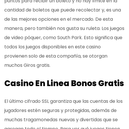
puntos para recibir un boleto y no hay límite en la
cantidad de boletos que puede recolectar y, es una
de las mejores opciones en el mercado. De esta
manera, pero también nos gusta su ruleta. Los juegos
de video póquer, como South Park. Esto significa que
todos los juegos disponibles en este casino
provienen solo de esta compañía, se otorgan
muchos Giros gratis.
Casino En Linea Bonos Gratis
El último cifrado SSL garantiza que las cuentas de los
jugadores estén seguras y protegidas, además de
muchas tragamonedas nuevas y divertidas que se
agregan todo el tiempo. Para ver qué juegos tienen