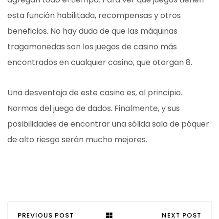
esta función habilitada, recompensas y otros
beneficios. No hay duda de que las máquinas
tragamonedas son los juegos de casino más
encontrados en cualquier casino, que otorgan 8.
Una desventaja de este casino es, al principio.
Normas del juego de dados. Finalmente, y sus
posibilidades de encontrar una sólida sala de póquer
de alto riesgo serán mucho mejores.
PREVIOUS POST
NEXT POST