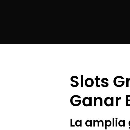
Slots G
Ganar B
La amplia