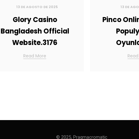
13 DE AGOSTO DE 2025
13 DE AG
Glory Casino
Pinco Onli
Bangladesh Official
Populy
Website.3176
Oyunla
Read More
Read
© 2025, Pragmacromatic