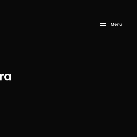
M
e
n
u
ara