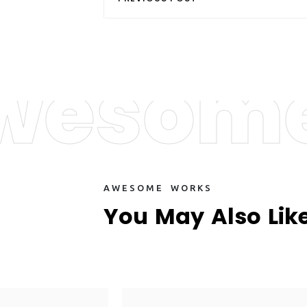
wesome
A
W
E
S
O
M
E
W
O
R
K
S
Y
o
u
M
a
y
A
l
s
o
L
i
k