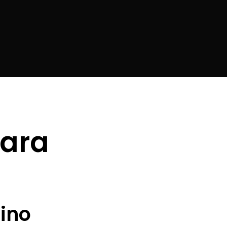
Para
ino