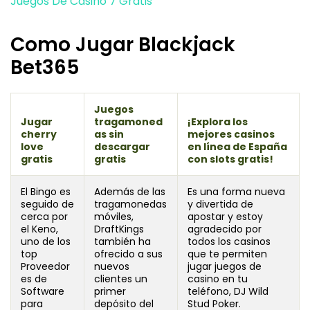
Juegos De Casino 7 Gratis
Como Jugar Blackjack
Bet365
Juegos
Jugar
tragamoned
¡Explora los
cherry
as sin
mejores casinos
love
descargar
en línea de España
gratis
gratis
con slots gratis!
El Bingo es
Además de las
Es una forma nueva
seguido de
tragamonedas
y divertida de
cerca por
móviles,
apostar y estoy
el Keno,
DraftKings
agradecido por
uno de los
también ha
todos los casinos
top
ofrecido a sus
que te permiten
Proveedor
nuevos
jugar juegos de
es de
clientes un
casino en tu
Software
primer
teléfono, DJ Wild
para
depósito del
Stud Poker.