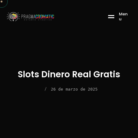
M
e
n
u
Slots Dinero Real Gratis
/
26 de marzo de 2025