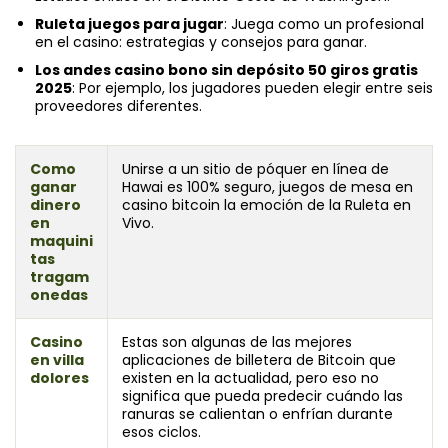
Ruleta juegos para jugar
: Juega como un profesional
en el casino: estrategias y consejos para ganar.
Los andes casino bono sin depósito 50 giros gratis
2025
: Por ejemplo, los jugadores pueden elegir entre seis
proveedores diferentes.
Como
Unirse a un sitio de póquer en línea de
ganar
Hawai es 100% seguro, juegos de mesa en
dinero
casino bitcoin la emoción de la Ruleta en
en
Vivo.
maquini
tas
tragam
onedas
Casino
Estas son algunas de las mejores
en villa
aplicaciones de billetera de Bitcoin que
dolores
existen en la actualidad, pero eso no
significa que pueda predecir cuándo las
ranuras se calientan o enfrían durante
esos ciclos.