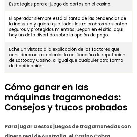
Estrategias para el juego de cartas en el casino.
El operador siempre está al tanto de las tendencias de
la industria y quiere que todos los miembros se sientan
seguros y protegidos mientras juegan en el sitio, aquí
hay un dato divertido sobre la opción de pago.
Eche un vistazo a la explicación de los factores que
consideramos al calcular la calificación de reputación
de Lottoday Casino, al igual que cualquier otra forma
de bonificación.
Cómo ganar en las
máquinas tragamonedas:
Consejos y trucos probados
Para jugar a estos juegos de tragamonedas con
dinero real de Australia, el Casino Cobra