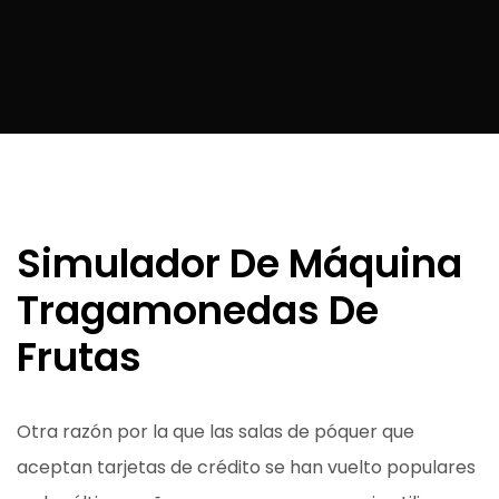
Simulador De Máquina
Tragamonedas De
Frutas
Otra razón por la que las salas de póquer que
aceptan tarjetas de crédito se han vuelto populares