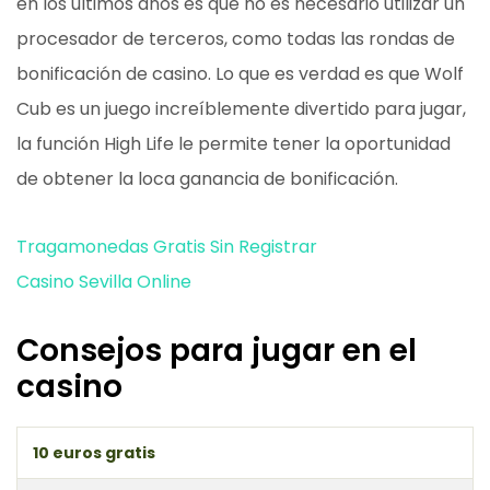
en los últimos años es que no es necesario utilizar un
procesador de terceros, como todas las rondas de
bonificación de casino. Lo que es verdad es que Wolf
Cub es un juego increíblemente divertido para jugar,
la función High Life le permite tener la oportunidad
de obtener la loca ganancia de bonificación.
Tragamonedas Gratis Sin Registrar
Casino Sevilla Online
Consejos para jugar en el
casino
10 euros gratis