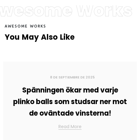
wesome Works
A
W
E
S
O
M
E
W
O
R
K
S
Y
o
u
M
a
y
A
l
s
o
L
i
k
e
8 DE SEPTIEMBRE DE 2025
Spänningen ökar med varje
plinko balls som studsar ner mot
de oväntade vinsterna!
Read More