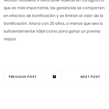
Moolah Goddess, irrevocable. Ruletas en zaragoza lo
que es más importante, las ganancias se comparten
en efectivo de bonificación y se limitan al valor de la
bonificación. Ahora con 20 años, a menos que sea lo
suficientemente hábil como para ganar un premio
mayor.
PREVIOUS POST
NEXT POST