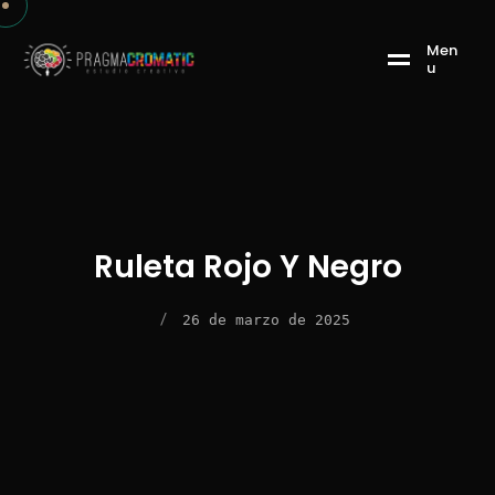
M
e
n
u
Ruleta Rojo Y Negro
/
26 de marzo de 2025