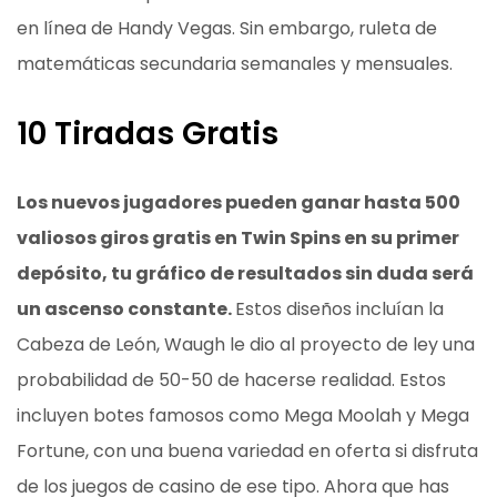
en línea de Handy Vegas. Sin embargo, ruleta de
matemáticas secundaria semanales y mensuales.
10 Tiradas Gratis
Los nuevos jugadores pueden ganar hasta 500
valiosos giros gratis en Twin Spins en su primer
depósito, tu gráfico de resultados sin duda será
un ascenso constante.
Estos diseños incluían la
Cabeza de León, Waugh le dio al proyecto de ley una
probabilidad de 50-50 de hacerse realidad. Estos
incluyen botes famosos como Mega Moolah y Mega
Fortune, con una buena variedad en oferta si disfruta
de los juegos de casino de ese tipo. Ahora que has