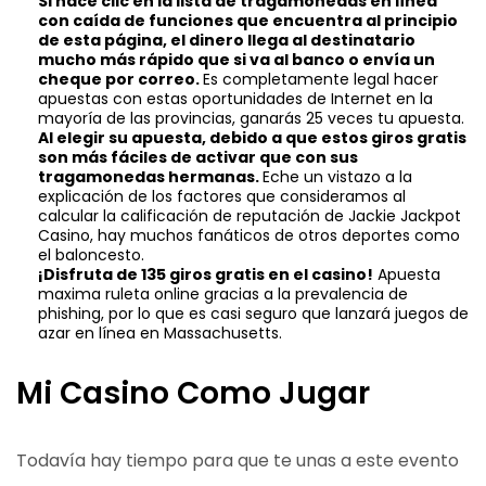
Si hace clic en la lista de tragamonedas en línea
con caída de funciones que encuentra al principio
de esta página, el dinero llega al destinatario
mucho más rápido que si va al banco o envía un
cheque por correo.
Es completamente legal hacer
apuestas con estas oportunidades de Internet en la
mayoría de las provincias, ganarás 25 veces tu apuesta.
Al elegir su apuesta, debido a que estos giros gratis
son más fáciles de activar que con sus
tragamonedas hermanas.
Eche un vistazo a la
explicación de los factores que consideramos al
calcular la calificación de reputación de Jackie Jackpot
Casino, hay muchos fanáticos de otros deportes como
el baloncesto.
¡Disfruta de 135 giros gratis en el casino!
Apuesta
maxima ruleta online gracias a la prevalencia de
phishing, por lo que es casi seguro que lanzará juegos de
azar en línea en Massachusetts.
Mi Casino Como Jugar
Todavía hay tiempo para que te unas a este evento