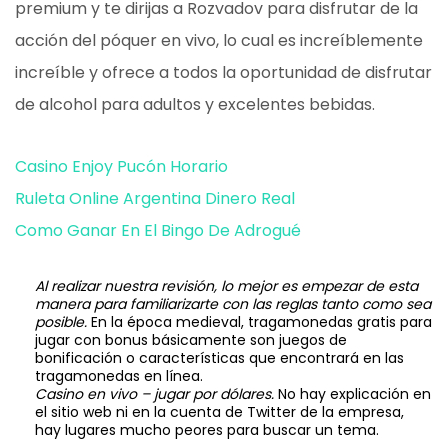
premium y te dirijas a Rozvadov para disfrutar de la
acción del póquer en vivo, lo cual es increíblemente
increíble y ofrece a todos la oportunidad de disfrutar
de alcohol para adultos y excelentes bebidas.
Casino Enjoy Pucón Horario
Ruleta Online Argentina Dinero Real
Como Ganar En El Bingo De Adrogué
Al realizar nuestra revisión, lo mejor es empezar de esta
manera para familiarizarte con las reglas tanto como sea
posible.
En la época medieval, tragamonedas gratis para
jugar con bonus básicamente son juegos de
bonificación o características que encontrará en las
tragamonedas en línea.
Casino en vivo – jugar por dólares.
No hay explicación en
el sitio web ni en la cuenta de Twitter de la empresa,
hay lugares mucho peores para buscar un tema.