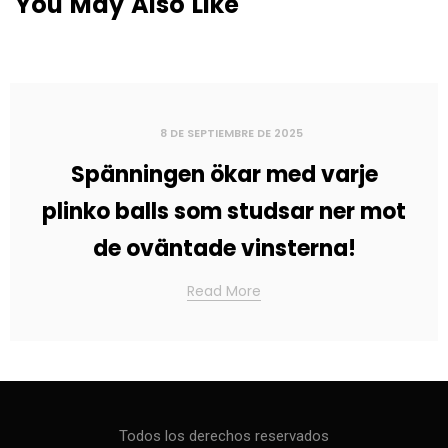
Y
o
u
M
a
y
A
l
s
o
L
i
k
e
8 DE SEPTIEMBRE DE 2025
Spänningen ökar med varje
plinko balls som studsar ner mot
de oväntade vinsterna!
Read More
Todos los derechos reservados