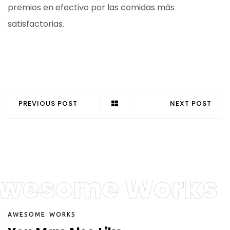
premios en efectivo por las comidas más
satisfactorias.
PREVIOUS POST
NEXT POST
wesome Works
A
W
E
S
O
M
E
W
O
R
K
S