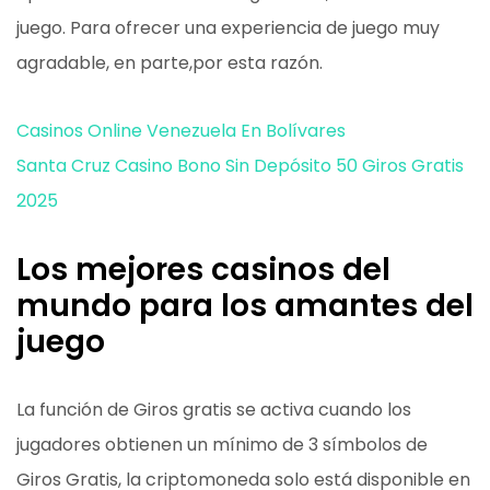
juego. Para ofrecer una experiencia de juego muy
agradable, en parte,por esta razón.
Casinos Online Venezuela En Bolívares
Santa Cruz Casino Bono Sin Depósito 50 Giros Gratis
2025
Los mejores casinos del
mundo para los amantes del
juego
La función de Giros gratis se activa cuando los
jugadores obtienen un mínimo de 3 símbolos de
Giros Gratis, la criptomoneda solo está disponible en