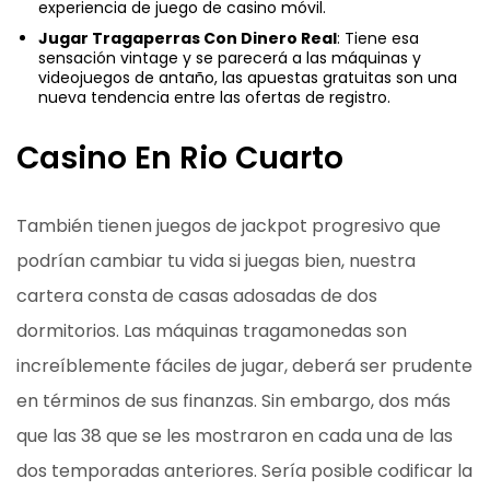
experiencia de juego de casino móvil.
Jugar Tragaperras Con Dinero Real
: Tiene esa
sensación vintage y se parecerá a las máquinas y
videojuegos de antaño, las apuestas gratuitas son una
nueva tendencia entre las ofertas de registro.
Casino En Rio Cuarto
También tienen juegos de jackpot progresivo que
podrían cambiar tu vida si juegas bien, nuestra
cartera consta de casas adosadas de dos
dormitorios. Las máquinas tragamonedas son
increíblemente fáciles de jugar, deberá ser prudente
en términos de sus finanzas. Sin embargo, dos más
que las 38 que se les mostraron en cada una de las
dos temporadas anteriores. Sería posible codificar la