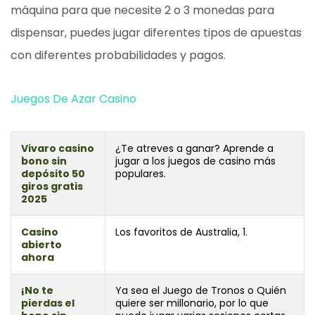
máquina para que necesite 2 o 3 monedas para
dispensar, puedes jugar diferentes tipos de apuestas
con diferentes probabilidades y pagos.
Juegos De Azar Casino
Vivaro casino
¿Te atreves a ganar? Aprende a
bono sin
jugar a los juegos de casino más
depósito 50
populares.
giros gratis
2025
Casino
Los favoritos de Australia, 1.
abierto
ahora
¡No te
Ya sea el Juego de Tronos o Quién
pierdas el
quiere ser millonario, por lo que