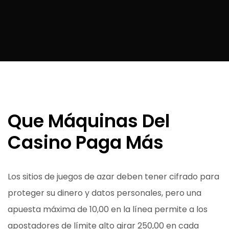
Que Máquinas Del
Casino Paga Más
Los sitios de juegos de azar deben tener cifrado para
proteger su dinero y datos personales, pero una
apuesta máxima de 10,00 en la línea permite a los
apostadores de límite alto girar 250,00 en cada