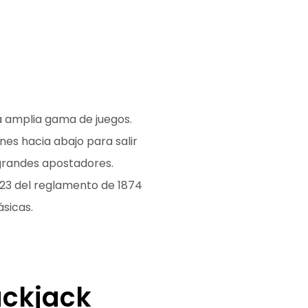
 amplia gama de juegos.
nes hacia abajo para salir
 grandes apostadores.
2023 del reglamento de 1874
ásicas.
ackjack