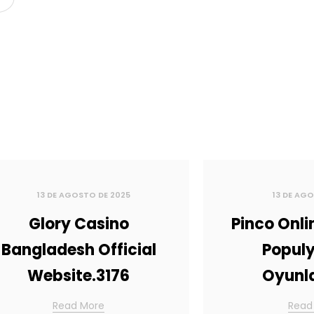
13 DE AGOSTO DE 2025
13 DE AG
Glory Casino
Pinco Onli
Bangladesh Official
Populy
Website.3176
Oyunla
Read More
Read