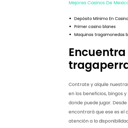
Mejores Casinos De Mexic
Depósito Mínimo En Casin
Primer casino blanes
Maquinas tragamonedas bo
Encuentra 
tragaperr
Contrate y alquile nuestra
en los beneficios, bingos 
donde puede jugar. Desde q
encontrará que ese es el 
atención a la disponibilid