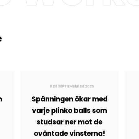
e
8 DE SEPTIEMBRE DE 2025
n
Spänningen ökar med
varje plinko balls som
studsar ner mot de
oväntade vinsterna!