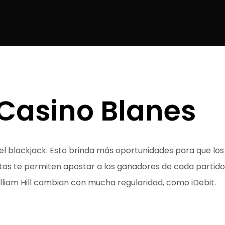
 Casino Blanes
el blackjack.
Esto brinda más oportunidades para que los
tas te permiten apostar a los ganadores de cada partido
lliam Hill cambian con mucha regularidad, como iDebit.