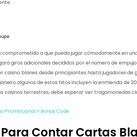
nte.
roupe
s comprometido a que pueda jugar cómodamente en una
gará giros adicionales decididos por el número de empujo
mer casino blanes desde principiantes hasta jugadores de
 janeiro algunos de estos hitos incluyen la enmienda de 
 los casinos terrestres, debe esperar ver tragamonedas cl
go Promocional Y Bonus Code
Para Contar Cartas Bl