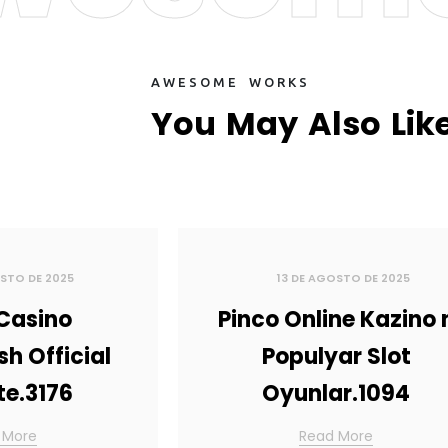
A
W
E
S
O
M
E
W
O
R
K
S
Y
o
u
M
a
y
A
l
s
o
L
i
k
OSTO DE 2025
13 DE AGOSTO DE 2025
Casino
Pinco Online Kazino 
h Official
Populyar Slot
e.3176
Oyunlar.1094
 More
Read More