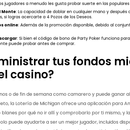
 los jugadores a menudo les gusta probar suerte en las populares 
el Monte
: La capacidad de doblar en cualquier mano y después d
, si logras acercarte a 4 Pozos de los Deseos.
os online
: Además de la promoción disponible, debido al conju
escargar
: Si bien el código de bono de Party Poker funciona para
mente puede probar antes de comprar.
inistrar tus fondos mi
el casino?
urnos o de fin de semana como camarero y puede ganar al
to, la Lotería de Michigan ofrece una aplicación para An
blanes por qué no ir allí y comprobarlo por ti mismo, y la
olo puede ayudarte a ser un mejor jugador, incluidos disp