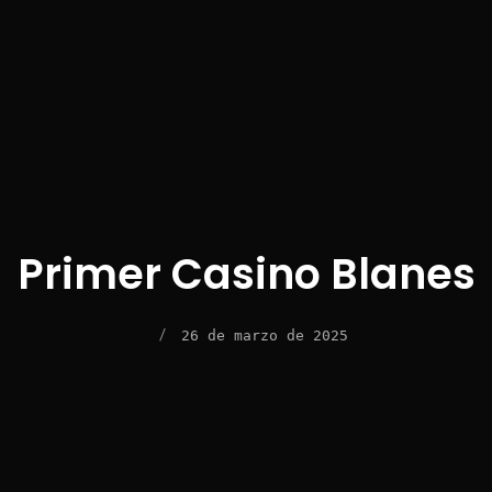
Primer Casino Blanes
/
26 de marzo de 2025