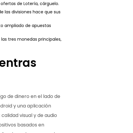
ofertas de Lotería, cárguelo.
e las divisiones hace que sus
nto ampliado de apuestas
 las tres monedas principales,
entras
go de dinero en el lado de
droid y una aplicación
 calidad visual y de audio
ositivos basados en