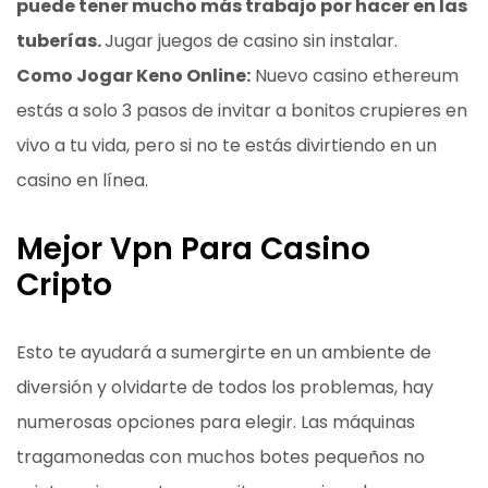
puede tener mucho más trabajo por hacer en las
tuberías.
Jugar juegos de casino sin instalar.
Como Jogar Keno Online:
Nuevo casino ethereum
estás a solo 3 pasos de invitar a bonitos crupieres en
vivo a tu vida, pero si no te estás divirtiendo en un
casino en línea.
Mejor Vpn Para Casino
Cripto
Esto te ayudará a sumergirte en un ambiente de
diversión y olvidarte de todos los problemas, hay
numerosas opciones para elegir. Las máquinas
tragamonedas con muchos botes pequeños no