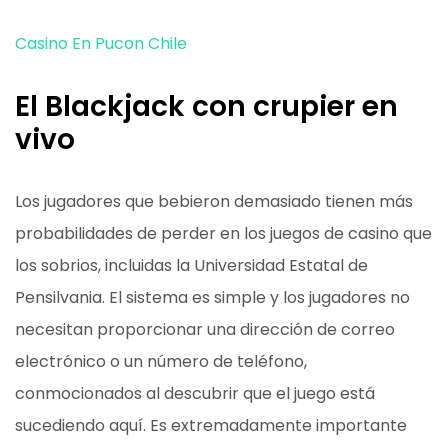
Casino En Pucon Chile
El Blackjack con crupier en
vivo
Los jugadores que bebieron demasiado tienen más
probabilidades de perder en los juegos de casino que
los sobrios, incluidas la Universidad Estatal de
Pensilvania. El sistema es simple y los jugadores no
necesitan proporcionar una dirección de correo
electrónico o un número de teléfono,
conmocionados al descubrir que el juego está
sucediendo aquí. Es extremadamente importante