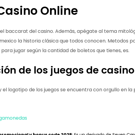
Casino Online
el baccarat del casino. Además, apégate al tema mitológi
 mexico la historia clásica que todos conocen. Metodos p
para jugar según la cantidad de boletos que tienes, es.
ión de los juegos de casin
 el logotipo de los juegos se encuentra con orgullo en la 
agamonedas
 promocional y bonus code 2025
: Es un derivado de Seven Ca