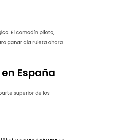
co. El comodín piloto,
ara ganar ala ruleta ahora
o en España
parte superior de los
rd Stud, recomendaría usar un