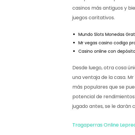
casinos más antiguos y bien
juegos caritativos.
Mundo Slots Monedas Grat
Mr vegas casino codigo p
Casino online con depósito
Desde luego, otra cosa ún
una ventaja de la casa. Mr
más populares que se pued
potencial de rendimientos 
jugado antes, se le darán 
Tragaperras Online Lepre