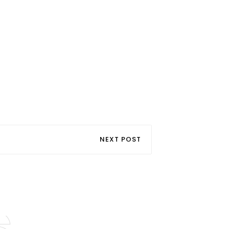
NEXT POST
s