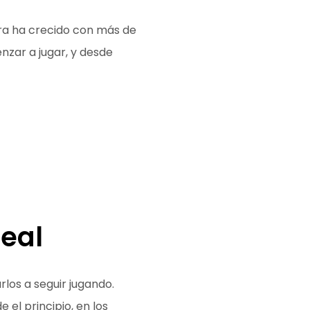
ora ha crecido con más de
nzar a jugar, y desde
real
rlos a seguir jugando.
el principio, en los