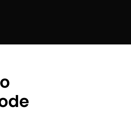
go
Code