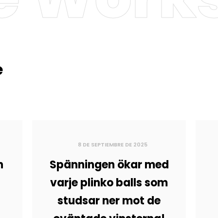
e
8 DE SEPTIEMBRE DE 2025
n
Spänningen ökar med
varje plinko balls som
studsar ner mot de