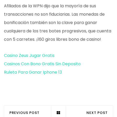
Afiliados de la WPN dijo que la mayoría de sus
transacciones no son fiduciarias. Las monedas de
bonificación también son la clave para ganar
cualquiera de los tres botes progresivos, que cuenta
con 5 carretes. ¡160 giros libres bono de casino!
Casino Zeus Jugar Gratis
Casinos Con Bono Gratis Sin Deposito
Ruleta Para Ganar Iphone 13
PREVIOUS POST
NEXT POST