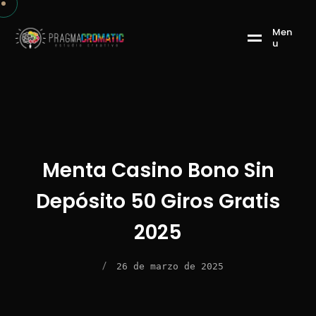
M
e
n
u
Menta Casino Bono Sin
Depósito 50 Giros Gratis
2025
/
26 de marzo de 2025