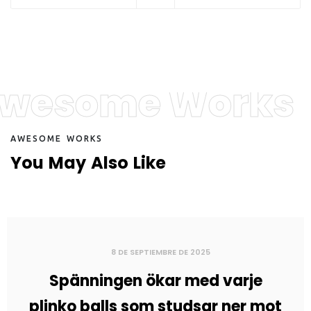
wesome Works
A
W
E
S
O
M
E
W
O
R
K
S
Y
o
u
M
a
y
A
l
s
o
L
i
k
e
8 DE SEPTIEMBRE DE 2025
Spänningen ökar med varje
plinko balls som studsar ner mot