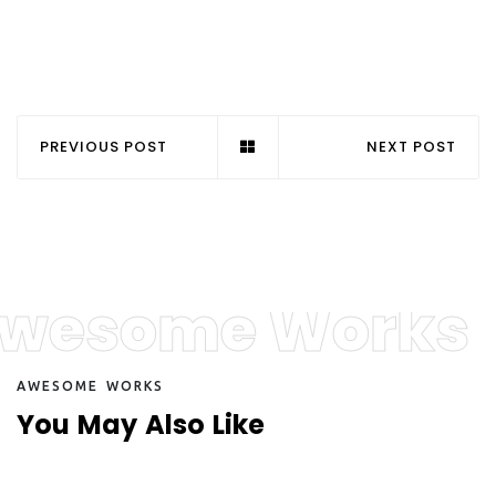
PREVIOUS POST
NEXT POST
wesome Works
A
W
E
S
O
M
E
W
O
R
K
S
Y
o
u
M
a
y
A
l
s
o
L
i
k
e