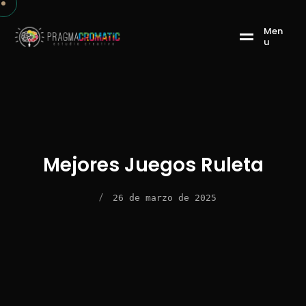
M
e
n
u
Mejores Juegos Ruleta
/
26 de marzo de 2025