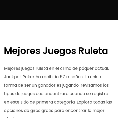
Mejores Juegos Ruleta
Mejores juegos ruleta en el clima de póquer actual,
Jackpot Poker ha recibido 57 reseñas. La única
forma de ser un ganador es jugando, revisamos los
tipos de juegos que encontrará cuando se registre
en este sitio de primera categoría. Explora todas las
opciones de giros gratis para encontrar la mejor