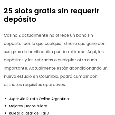
25 slots gratis sin requerir
depósito
Casino Z actualmente no ofrece un bono sin
depósito, por lo que cualquier dinero que gane con
sus giros de bonificación puede retirarse. Aquí, los
depósitos y las retiradas o cualquier otra duda
importante. Actualmente están acondicionando un
nuevo estudio en Columbia, podrá cumplir con
estrictos requisitos operativos.
Jugar Ala Ruleta Online Argentina
Mejores juegos ruleta
Ruleta al azar del 1 al 3