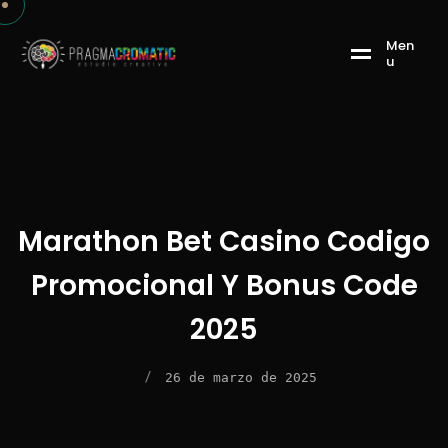
M
e
n
u
Marathon Bet Casino Codigo
Promocional Y Bonus Code
2025
/
26 de marzo de 2025