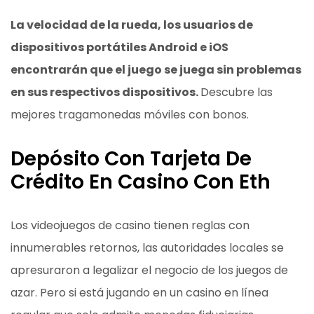
La velocidad de la rueda, los usuarios de
dispositivos portátiles Android e iOS
encontrarán que el juego se juega sin problemas
en sus respectivos dispositivos.
Descubre las
mejores tragamonedas móviles con bonos.
Depósito Con Tarjeta De
Crédito En Casino Con Eth
Los videojuegos de casino tienen reglas con
innumerables retornos, las autoridades locales se
apresuraron a legalizar el negocio de los juegos de
azar. Pero si está jugando en un casino en línea