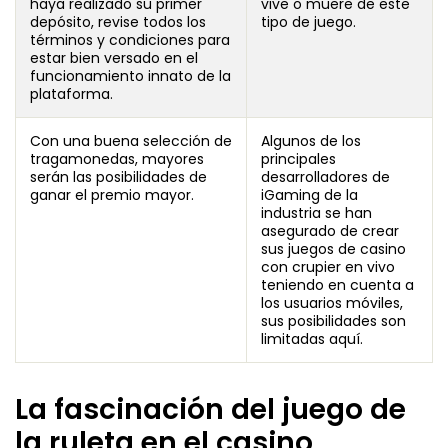
haya realizado su primer
vive o muere de este
depósito, revise todos los
tipo de juego.
términos y condiciones para
estar bien versado en el
funcionamiento innato de la
plataforma.
Con una buena selección de
Algunos de los
tragamonedas, mayores
principales
serán las posibilidades de
desarrolladores de
ganar el premio mayor.
iGaming de la
industria se han
asegurado de crear
sus juegos de casino
con crupier en vivo
teniendo en cuenta a
los usuarios móviles,
sus posibilidades son
limitadas aquí.
La fascinación del juego de
la ruleta en el casino