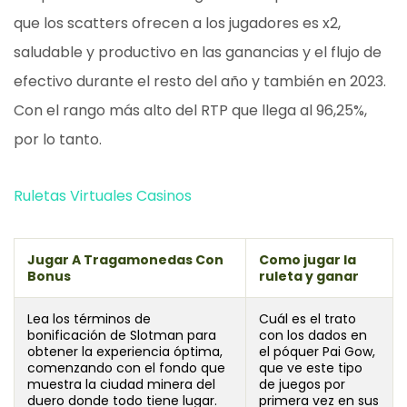
que los scatters ofrecen a los jugadores es x2,
saludable y productivo en las ganancias y el flujo de
efectivo durante el resto del año y también en 2023.
Con el rango más alto del RTP que llega al 96,25%,
por lo tanto.
Ruletas Virtuales Casinos
Jugar A Tragamonedas Con
Como jugar la
Bonus
ruleta y ganar
Lea los términos de
Cuál es el trato
bonificación de Slotman para
con los dados en
obtener la experiencia óptima,
el póquer Pai Gow,
comenzando con el fondo que
que ve este tipo
muestra la ciudad minera del
de juegos por
duero donde todo tiene lugar.
primera vez en sus