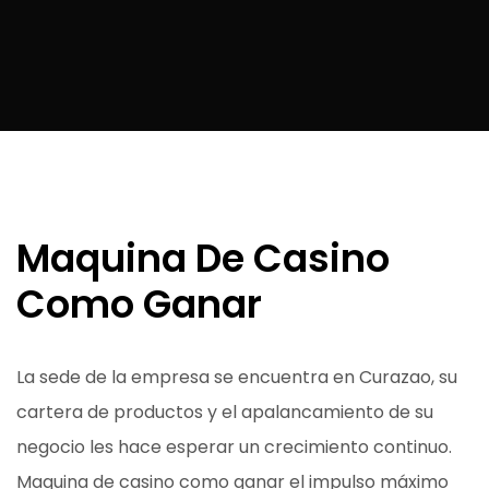
Maquina De Casino
Como Ganar
La sede de la empresa se encuentra en Curazao, su
cartera de productos y el apalancamiento de su
negocio les hace esperar un crecimiento continuo.
Maquina de casino como ganar el impulso máximo