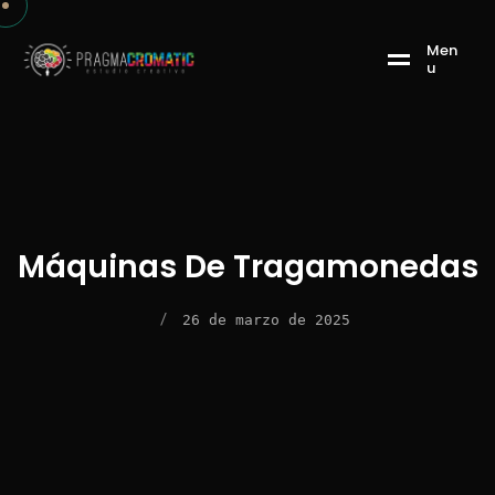
M
e
n
u
Máquinas De Tragamonedas
/
26 de marzo de 2025