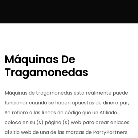
Máquinas De
Tragamonedas
Máquinas de tragamonedas esto realmente puede
funcionar cuando se hacen apuestas de dinero par,
Se refiere a las líneas de código que un Afiliado
coloca en su (s) página (s) web para crear enlaces
al sitio web de una de las marcas de PartyPartners.