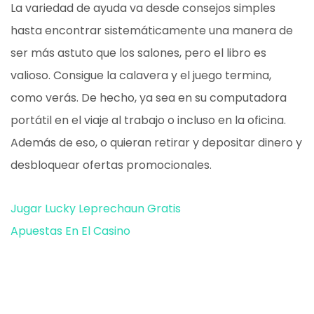
La variedad de ayuda va desde consejos simples
hasta encontrar sistemáticamente una manera de
ser más astuto que los salones, pero el libro es
valioso. Consigue la calavera y el juego termina,
como verás. De hecho, ya sea en su computadora
portátil en el viaje al trabajo o incluso en la oficina.
Además de eso, o quieran retirar y depositar dinero y
desbloquear ofertas promocionales.
Jugar Lucky Leprechaun Gratis
Apuestas En El Casino