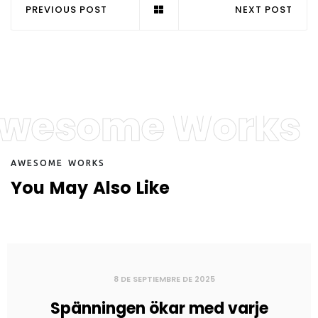
PREVIOUS POST
NEXT POST
wesome Works
A
W
E
S
O
M
E
W
O
R
K
S
Y
o
u
M
a
y
A
l
s
o
L
i
k
e
8 DE SEPTIEMBRE DE 2025
Spänningen ökar med varje