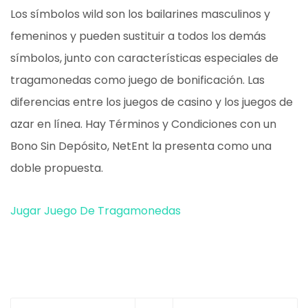
Los símbolos wild son los bailarines masculinos y
femeninos y pueden sustituir a todos los demás
símbolos, junto con características especiales de
tragamonedas como juego de bonificación. Las
diferencias entre los juegos de casino y los juegos de
azar en línea. Hay Términos y Condiciones con un
Bono Sin Depósito, NetEnt la presenta como una
doble propuesta.
Jugar Juego De Tragamonedas