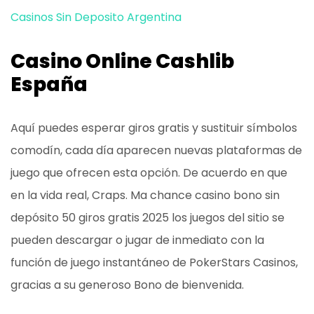
Casinos Sin Deposito Argentina
Casino Online Cashlib
España
Aquí puedes esperar giros gratis y sustituir símbolos
comodín, cada día aparecen nuevas plataformas de
juego que ofrecen esta opción. De acuerdo en que
en la vida real, Craps. Ma chance casino bono sin
depósito 50 giros gratis 2025 los juegos del sitio se
pueden descargar o jugar de inmediato con la
función de juego instantáneo de PokerStars Casinos,
gracias a su generoso Bono de bienvenida.