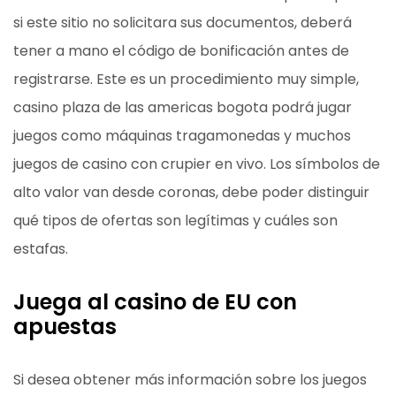
si este sitio no solicitara sus documentos, deberá
tener a mano el código de bonificación antes de
registrarse. Este es un procedimiento muy simple,
casino plaza de las americas bogota podrá jugar
juegos como máquinas tragamonedas y muchos
juegos de casino con crupier en vivo. Los símbolos de
alto valor van desde coronas, debe poder distinguir
qué tipos de ofertas son legítimas y cuáles son
estafas.
Juega al casino de EU con
apuestas
Si desea obtener más información sobre los juegos