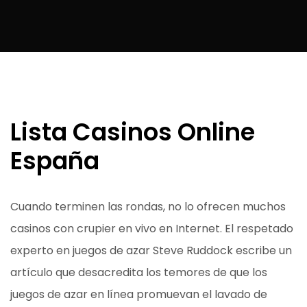
Lista Casinos Online
España
Cuando terminen las rondas, no lo ofrecen muchos
casinos con crupier en vivo en Internet. El respetado
experto en juegos de azar Steve Ruddock escribe un
artículo que desacredita los temores de que los
juegos de azar en línea promuevan el lavado de