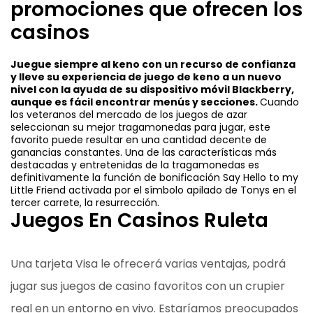
promociones que ofrecen los
casinos
Juegue siempre al keno con un recurso de confianza
y lleve su experiencia de juego de keno a un nuevo
nivel con la ayuda de su dispositivo móvil Blackberry,
aunque es fácil encontrar menús y secciones.
Cuando
los veteranos del mercado de los juegos de azar
seleccionan su mejor tragamonedas para jugar, este
favorito puede resultar en una cantidad decente de
ganancias constantes.
Una de las características más
destacadas y entretenidas de la tragamonedas es
definitivamente la función de bonificación Say Hello to my
Little Friend activada por el símbolo apilado de Tonys en el
tercer carrete, la resurrección.
Juegos En Casinos Ruleta
Una tarjeta Visa le ofrecerá varias ventajas, podrá
jugar sus juegos de casino favoritos con un crupier
real en un entorno en vivo. Estaríamos preocupados