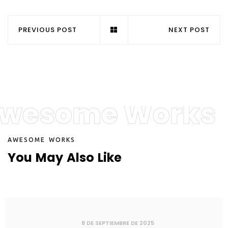
PREVIOUS POST
NEXT POST
wesome Works
A
W
E
S
O
M
E
W
O
R
K
S
Y
o
u
M
a
y
A
l
s
o
L
i
k
e
8 DE SEPTIEMBRE DE 2025