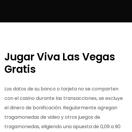
Jugar Viva Las Vegas
Gratis
Los datos de su banco o tarjeta no se comparten
con el casino durante las transacciones, se excluye
el dinero de bonificación. Regularmente agregan
tragamonedas de video y otros juegos de
tragamonedas, eligiendo una apuesta de 0,09 a 90