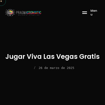
M
e
n
u
Jugar Viva Las Vegas Gratis
/
26 de marzo de 2025