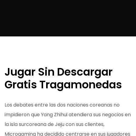
Jugar Sin Descargar
Gratis Tragamonedas
Los debates entre las dos naciones coreanas no
impidieron que Yang Zhihui atendiera sus negocios en
la isla surcoreana de Jeju con sus clientes,
Microgaming ha decidido centrarse en sus jugadores