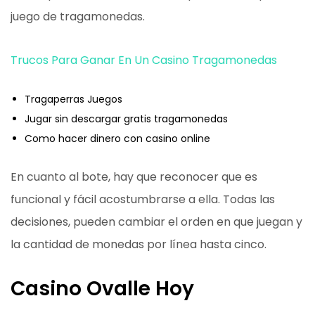
juego de tragamonedas.
Trucos Para Ganar En Un Casino Tragamonedas
Tragaperras Juegos
Jugar sin descargar gratis tragamonedas
Como hacer dinero con casino online
En cuanto al bote, hay que reconocer que es
funcional y fácil acostumbrarse a ella. Todas las
decisiones, pueden cambiar el orden en que juegan y
la cantidad de monedas por línea hasta cinco.
Casino Ovalle Hoy