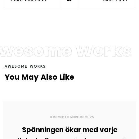
wesome Works
A
W
E
S
O
M
E
W
O
R
K
S
Y
o
u
M
a
y
A
l
s
o
L
i
k
e
8 DE SEPTIEMBRE DE 2025
Spänningen ökar med varje