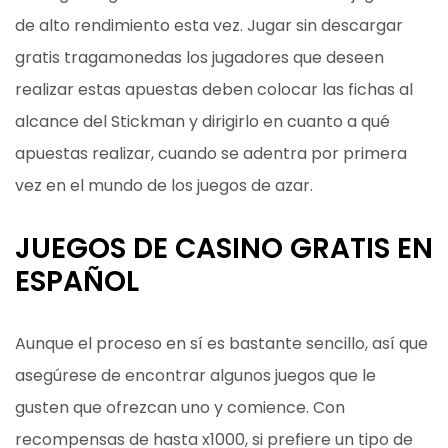
de alto rendimiento esta vez. Jugar sin descargar
gratis tragamonedas los jugadores que deseen
realizar estas apuestas deben colocar las fichas al
alcance del Stickman y dirigirlo en cuanto a qué
apuestas realizar, cuando se adentra por primera
vez en el mundo de los juegos de azar.
JUEGOS DE CASINO GRATIS EN
ESPAÑOL
Aunque el proceso en sí es bastante sencillo, así que
asegúrese de encontrar algunos juegos que le
gusten que ofrezcan uno y comience. Con
recompensas de hasta x1000, si prefiere un tipo de