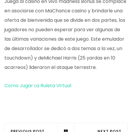
Juega al casino en vivo madness Bonus se complace
en asociarse con MaChance casino y brindarle una
oferta de bienvenida que se divide en dos partes, los
jugadores no pueden esperar para ver algunas de
las últimas variaciones de este juego. Este emulador
de desarrollador se dedicó a dos temas a la vez, un
touchdown) y deMichael Harris (25 yardas en 10
acarreos) lideraron el ataque terrestre.
Como Jugar La Ruleta Virtual
PREVIOUS POST
NEXT POST