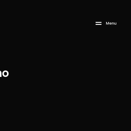
M
e
n
u
no