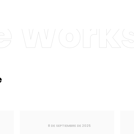
 Work
e
8 DE SEPTIEMBRE DE 2025