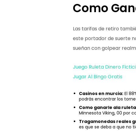
Como Gan
Las tarifas de retiro tam
este portador de suerte no
sueñan con golpear realm
Juego Ruleta Dinero Fictic
Jugar Al Bingo Gratis
Casinos en murcia:
El 88
podrás encontrar los torneo
Como ganarle ala ruleta
Minnesota Viking, 00 por c
Tragamonedas reales gra
es que se deba a que no ti