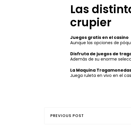
Las distin
crupier
Juegos gratis en el casino
Aunque las opciones de póque
Disfruta de juegos de trag
Además de su enorme selecció
La Maquina Tragamoneda
Juega ruleta en vivo en el cas
PREVIOUS POST