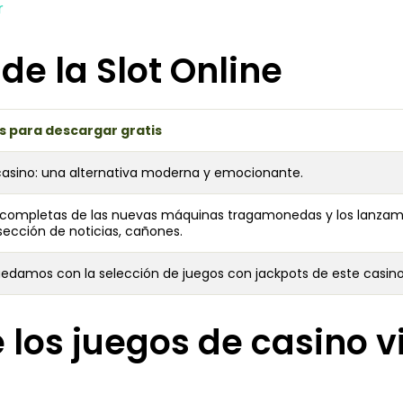
r
de la Slot Online
 para descargar gratis
l casino: una alternativa moderna y emocionante.
 completas de las nuevas máquinas tragamonedas y los lanza
ección de noticias, cañones.
damos con la selección de juegos con jackpots de este casino
 los juegos de casino v