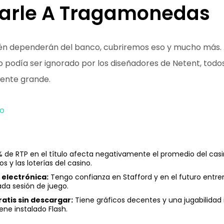
arle A Tragamonedas
bién dependerán del banco, cubriremos eso y mucho más. 
 podía ser ignorado por los diseñadores de Netent, todos
ente grande.
io
% de RTP en el título afecta negativamente el promedio del casin
s y las loterías del casino.
 electrónica:
Tengo confianza en Stafford y en el futuro entren
ada sesión de juego.
tis sin descargar:
Tiene gráficos decentes y una jugabilidad 
ene instalado Flash.