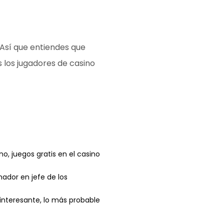
Así que entiendes que
 los jugadores de casino
o, juegos gratis en el casino
ador en jefe de los
interesante, lo más probable