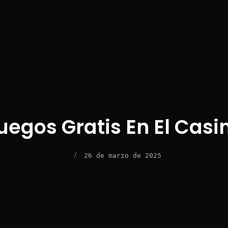
uegos Gratis En El Casi
/
26 de marzo de 2025