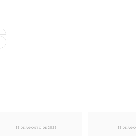
s
13 DE AGOSTO DE 2025
13 DE AG