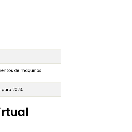
mientos de máquinas
 para 2023.
irtual