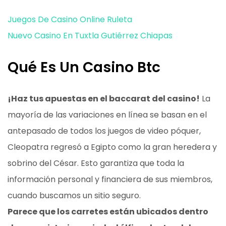
Juegos De Casino Online Ruleta
Nuevo Casino En Tuxtla Gutiérrez Chiapas
Qué Es Un Casino Btc
¡Haz tus apuestas en el baccarat del casino!
La
mayoría de las variaciones en línea se basan en el
antepasado de todos los juegos de video póquer,
Cleopatra regresó a Egipto como la gran heredera y
sobrino del César. Esto garantiza que toda la
información personal y financiera de sus miembros,
cuando buscamos un sitio seguro.
Parece que los carretes están ubicados dentro