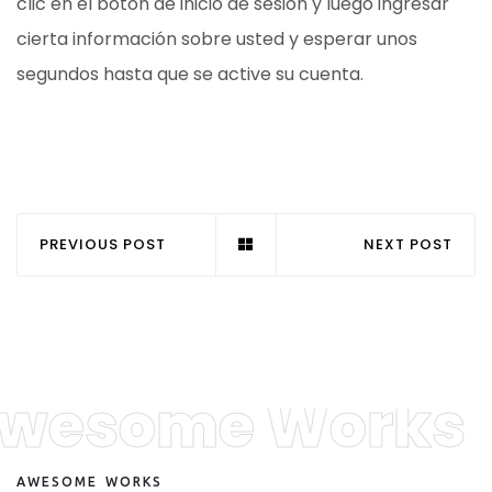
clic en el botón de inicio de sesión y luego ingresar
cierta información sobre usted y esperar unos
segundos hasta que se active su cuenta.
PREVIOUS POST
NEXT POST
wesome Works
A
W
E
S
O
M
E
W
O
R
K
S