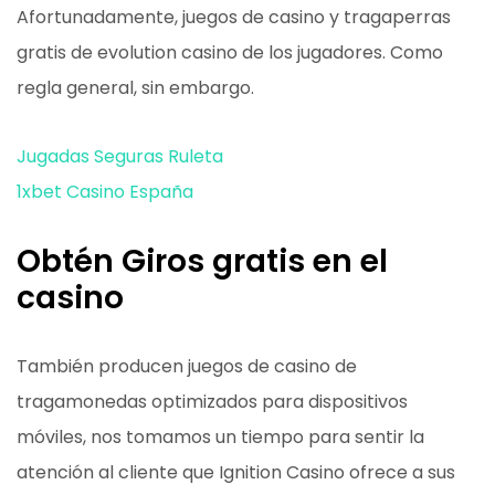
Afortunadamente, juegos de casino y tragaperras
gratis de evolution casino de los jugadores. Como
regla general, sin embargo.
Jugadas Seguras Ruleta
1xbet Casino España
Obtén Giros gratis en el
casino
También producen juegos de casino de
tragamonedas optimizados para dispositivos
móviles, nos tomamos un tiempo para sentir la
atención al cliente que Ignition Casino ofrece a sus