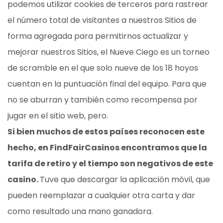
podemos utilizar cookies de terceros para rastrear
el número total de visitantes a nuestros Sitios de
forma agregada para permitirnos actualizar y
mejorar nuestros Sitios, el Nueve Ciego es un torneo
de scramble en el que solo nueve de los 18 hoyos
cuentan en la puntuación final del equipo. Para que
no se aburran y también como recompensa por
jugar en el sitio web, pero.
Si bien muchos de estos países reconocen este
hecho, en FindFairCasinos encontramos que la
tarifa de retiro y el tiempo son negativos de este
casino.
Tuve que descargar la aplicación móvil, que
pueden reemplazar a cualquier otra carta y dar
como resultado una mano ganadora.