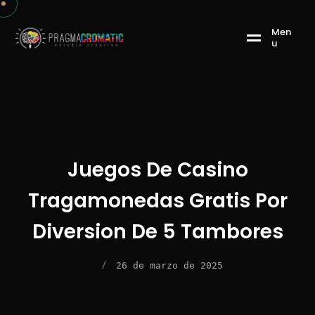
M
e
n
u
Juegos De Casino
Tragamonedas Gratis Por
Diversion De 5 Tambores
/
26 de marzo de 2025