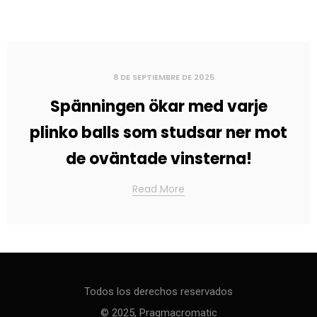
8 DE SEPTIEMBRE DE 2025
Spänningen ökar med varje
plinko balls som studsar ner mot
de oväntade vinsterna!
Read More
Todos los derechos reservados
© 2025, Pragmacromatic