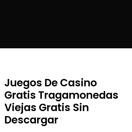
Juegos De Casino
Gratis Tragamonedas
Viejas Gratis Sin
Descargar