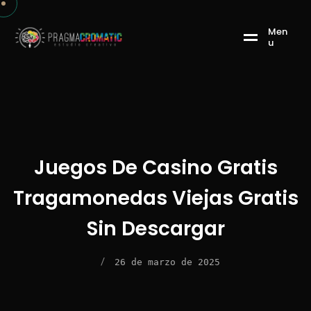
M
e
n
u
Juegos De Casino Gratis
Tragamonedas Viejas Gratis
Sin Descargar
/
26 de marzo de 2025