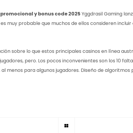
 promocional y bonus code 2025
Yggdrasil Gaming lan
 es muy probable que muchos de ellos consideren incluir 
ión sobre lo que estos principales casinos en línea aust
ugadores, pero. Los pocos inconvenientes son los 10 faltan
 al menos para algunos jugadores. Diseño de algoritmos