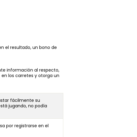
n el resultado, un bono de
nte información al respecto,
 en los carretes y otorga un
ustar fácilmente su
stá jugando, no podía
 por registrarse en el