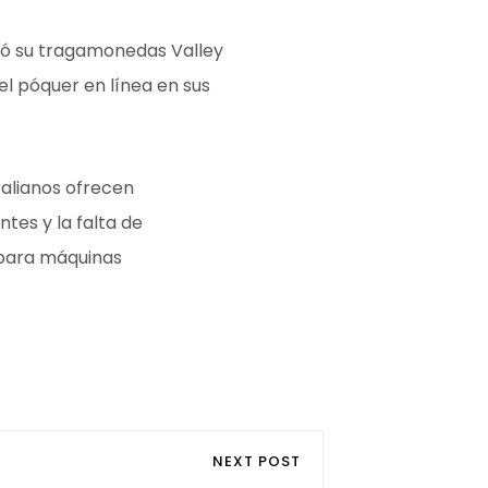
zó su tragamonedas Valley
el póquer en línea en sus
ralianos ofrecen
tes y la falta de
 para máquinas
NEXT POST