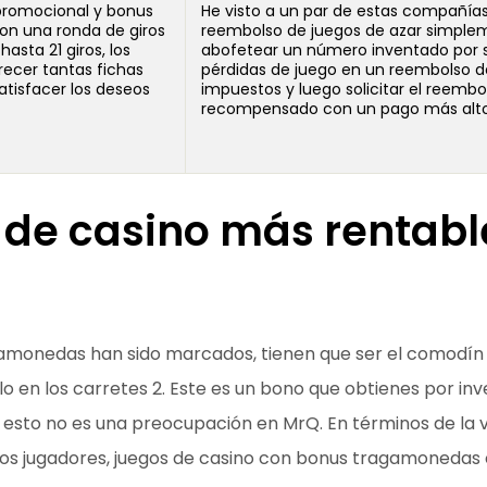
 promocional y bonus
He visto a un par de estas compañía
on una ronda de giros
reembolso de juegos de azar simple
asta 21 giros, los
abofetear un número inventado por 
frecer tantas fichas
pérdidas de juego en un reembolso d
tisfacer los deseos
impuestos y luego solicitar el reembo
recompensado con un pago más alto
 de casino más rentabl
amonedas han sido marcados, tienen que ser el comodín 
 en los carretes 2. Este es un bono que obtienes por inv
, esto no es una preocupación en MrQ. En términos de la 
los jugadores, juegos de casino con bonus tragamonedas