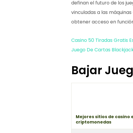
definan el futuro de los ju
vinculadas a las máquinas
obtener acceso en función 
Casino 50 Tiradas Gratis 
Juego De Cartas Blackjack
Bajar Jueg
Mejores sitios de casino 
criptomonedas