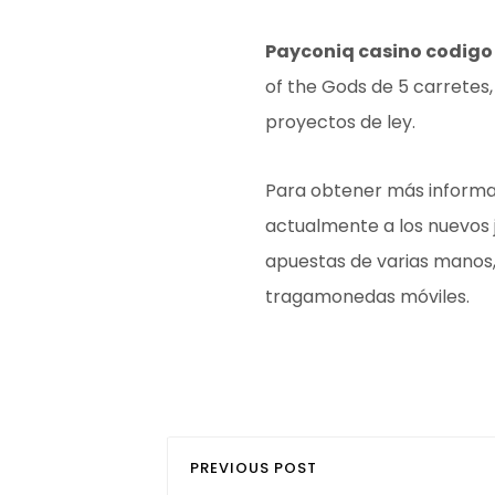
Payconiq casino codigo
of the Gods de 5 carretes,
proyectos de ley.
Para obtener más informac
actualmente a los nuevos j
apuestas de varias manos,
tragamonedas móviles.
PREVIOUS POST