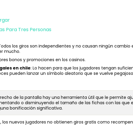
argar
as Para Tres Personas
 Todos los giros son independientes y no causan ningún cambio e
cer mucho.
jores bonos y promociones en los casinos.
gales en chile
: Lo hacen para que los jugadores tengan suficie
eces pueden lanzar un símbolo aleatorio que se vuelve pegajoso
erecho de la pantalla hay una herramienta útil que le permite aj
entando o disminuyendo el tamaño de las fichas con las que e
una bonificación significativa.
 los nuevos jugadores no obtienen giros gratis como recompensa