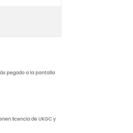
rás pegado a la pantalla
ienen licencia de UKGC y