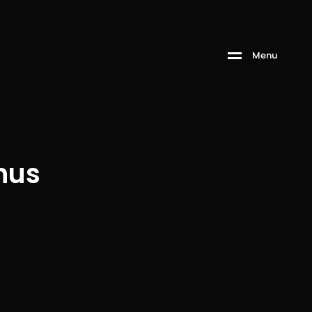
M
e
n
u
nus