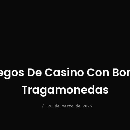
egos De Casino Con Bo
Tragamonedas
/
26 de marzo de 2025