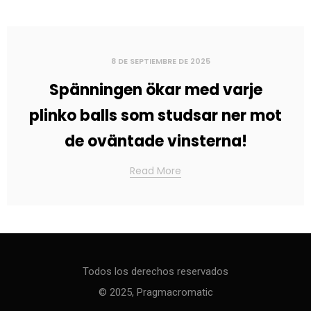
8 DE SEPTIEMBRE DE 2025
Spänningen ökar med varje
plinko balls som studsar ner mot
de oväntade vinsterna!
Read More
Todos los derechos reservados
© 2025, Pragmacromatic