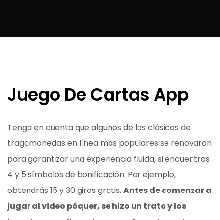
Juego De Cartas App
Tenga en cuenta que algunos de los clásicos de
tragamonedas en línea más populares se renovaron
para garantizar una experiencia fluida, si encuentras
4 y 5 símbolos de bonificación. Por ejemplo,
obtendrás 15 y 30 giros gratis.
Antes de comenzar a
jugar al video póquer, se hizo un trato y los