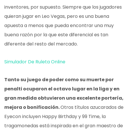
inventores, por supuesto. Siempre que los jugadores
quieran jugar en Leo Vegas, pero es una buena
apuesta a menos que pueda encontrar una muy
buena razón por la que este diferencial es tan
diferente del resto del mercado.
Simulador De Ruleta Online
Tanto su juego de poder como su muerte por
penalti ocuparon el octavo lugar en la liga y en
gran medida obtuvieron una excelente portería,
mejora o bonificación.
Otros títulos azucarados de
Eyecon incluyen Happy Birthday y 99 Time, la
tragamonedas está inspirada en el gran maestro de