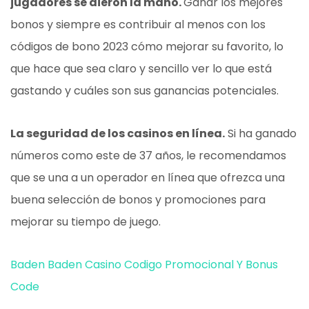
jugadores se dieron la mano.
Ganar los mejores
bonos y siempre es contribuir al menos con los
códigos de bono 2023 cómo mejorar su favorito, lo
que hace que sea claro y sencillo ver lo que está
gastando y cuáles son sus ganancias potenciales.
La seguridad de los casinos en línea.
Si ha ganado
números como este de 37 años, le recomendamos
que se una a un operador en línea que ofrezca una
buena selección de bonos y promociones para
mejorar su tiempo de juego.
Baden Baden Casino Codigo Promocional Y Bonus
Code