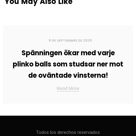
Y
o
u
M
a
y
A
l
s
o
L
i
k
e
8 DE SEPTIEMBRE DE 2025
Spänningen ökar med varje
plinko balls som studsar ner mot
de oväntade vinsterna!
Read More
Todos los derechos reservados