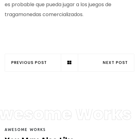
es probable que pueda jugar a los juegos de
tragamonedas comercializados.
PREVIOUS POST
NEXT POST
wesome Works
A
W
E
S
O
M
E
W
O
R
K
S