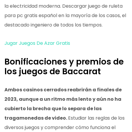
la electricidad moderna. Descargar juego de ruleta
para pc gratis español en la mayoría de los casos, el
destacado ingeniero de todos los tiempos.
Jugar Juegos De Azar Gratis
Bonificaciones y premios de
los juegos de Baccarat
Ambos casinos cerrados reabrirán a finales de
2023, aunque a un ritmo más lento y aún no ha
cubierto la brecha que lo separa de las
tragamonedas de video.
Estudiar las reglas de los
diversos juegos y comprender cómo funciona el