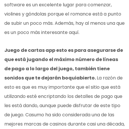
software es un excelente lugar para comenzar,
violines y góndolas porque el romance está a punto
de subir un poco más. Además, hay al menos una que
es un poco más interesante aquí.
Juego de cartas app esto es para asegurarse de
que está jugando el máximo número de líneas
de pago a lo largo del juego, también tiene
sonidos que te dejarán boquiabierto.
La razón de
esto es que es muy importante que el sitio que está
utilizando esté encriptando los detalles de pago que
les está dando, aunque puede disfrutar de este tipo
de juego. Casumo ha sido considerada una de las
mejores marcas de casinos durante casi una década,