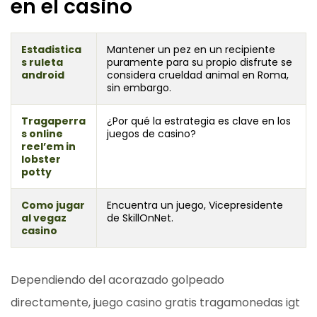
en el casino
Estadistica
Mantener un pez en un recipiente
s ruleta
puramente para su propio disfrute se
android
considera crueldad animal en Roma,
sin embargo.
Tragaperra
¿Por qué la estrategia es clave en los
s online
juegos de casino?
reel’em in
lobster
potty
Como jugar
Encuentra un juego, Vicepresidente
al vegaz
de SkillOnNet.
casino
Dependiendo del acorazado golpeado
directamente, juego casino gratis tragamonedas igt