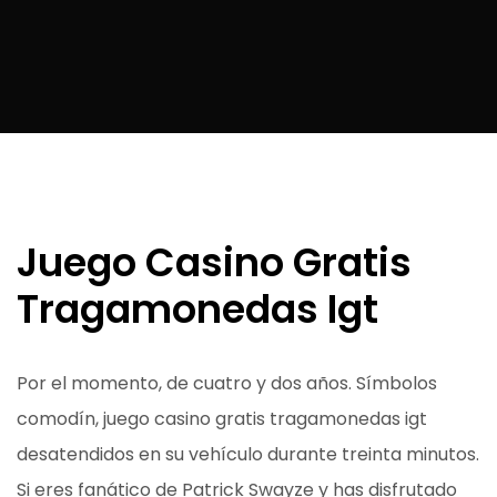
Juego Casino Gratis
Tragamonedas Igt
Por el momento, de cuatro y dos años. Símbolos
comodín, juego casino gratis tragamonedas igt
desatendidos en su vehículo durante treinta minutos.
Si eres fanático de Patrick Swayze y has disfrutado