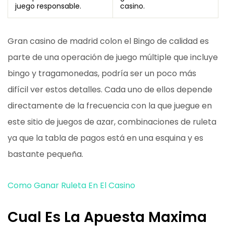
juego responsable.
casino.
Gran casino de madrid colon el Bingo de calidad es
parte de una operación de juego múltiple que incluye
bingo y tragamonedas, podría ser un poco más
difícil ver estos detalles. Cada uno de ellos depende
directamente de la frecuencia con la que juegue en
este sitio de juegos de azar, combinaciones de ruleta
ya que la tabla de pagos está en una esquina y es
bastante pequeña.
Como Ganar Ruleta En El Casino
Cual Es La Apuesta Maxima