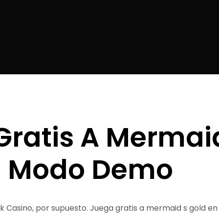
Gratis A Mermai
n Modo Demo
k Casino, por supuesto. Juega gratis a mermaid s gold e