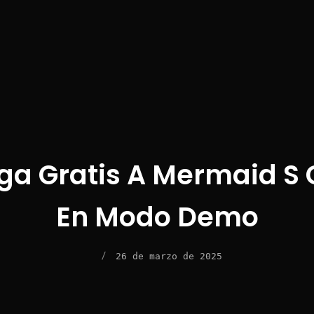
ga Gratis A Mermaid S 
En Modo Demo
/
26 de marzo de 2025