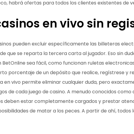
co, habrá ofertas para todos los clientes existentes de 
asinos en vivo sin regi
inos pueden excluir específicamente las billeteras elect
de que se reparta la tercera carta al jugador. Eso sin d
n BetOnline sea fácil, como funcionan ruletas electronicas p
erto porcentaje de un depósito que realice, regístrese y
eta en vivo permite eliminar cualquier duda, pero exacta
agos de cada juego de casino. A menudo conocidos como a
dos deben estar completamente cargados y prestar atenci
ibilidades de matar a los peces. A partir de ahí, todos l