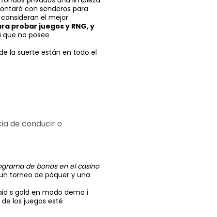
 fondos privados una limpieza
e contará con senderos para
consideran el mejor.
ra probar juegos y RNG, y
a que no posee
de la suerte están en todo el
ia de conducir o
programa de bonos en el casino
 un torneo de póquer y una
id s gold en modo demo i
 de los juegos esté