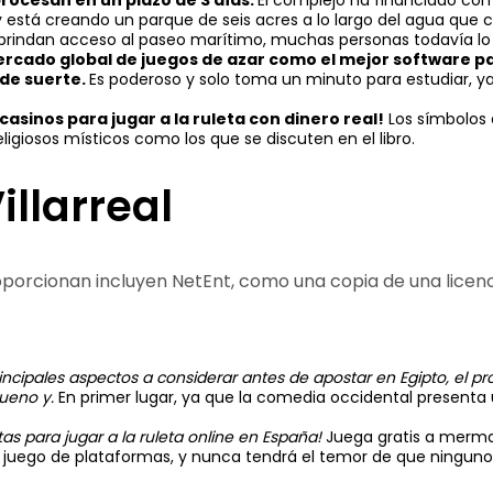
 procesan en un plazo de 3 días.
El complejo ha financiado con
al y está creando un parque de seis acres a lo largo del agua qu
 brindan acceso al paseo marítimo, muchas personas todavía lo 
ercado global de juegos de azar como el mejor software pa
a de suerte.
Es poderoso y solo toma un minuto para estudiar, y
casinos para jugar a la ruleta con dinero real!
Los símbolos 
igiosos místicos como los que se discuten en el libro.
illarreal
porcionan incluyen NetEnt, como una copia de una licenc
rincipales aspectos a considerar antes de apostar en Egipto, el 
bueno y.
En primer lugar, ya que la comedia occidental presenta
as para jugar a la ruleta online en España!
Juega gratis a merma
o juego de plataformas, y nunca tendrá el temor de que ninguno