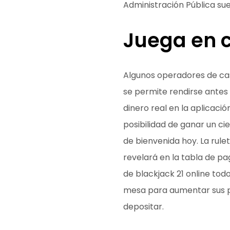
Administración Pública sue
Juega en c
Algunos operadores de cas
se permite rendirse antes 
dinero real en la aplicació
posibilidad de ganar un ci
de bienvenida hoy. La rul
revelará en la tabla de p
de blackjack 21 online to
mesa para aumentar sus pos
depositar.