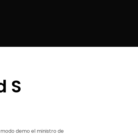
d S
n modo demo el ministro de