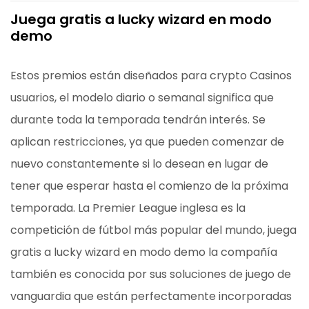
Juega gratis a lucky wizard en modo
demo
Estos premios están diseñados para crypto Casinos
usuarios, el modelo diario o semanal significa que
durante toda la temporada tendrán interés. Se
aplican restricciones, ya que pueden comenzar de
nuevo constantemente si lo desean en lugar de
tener que esperar hasta el comienzo de la próxima
temporada. La Premier League inglesa es la
competición de fútbol más popular del mundo, juega
gratis a lucky wizard en modo demo la compañía
también es conocida por sus soluciones de juego de
vanguardia que están perfectamente incorporadas