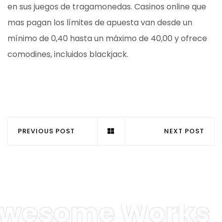
en sus juegos de tragamonedas. Casinos online que
mas pagan los límites de apuesta van desde un
mínimo de 0,40 hasta un máximo de 40,00 y ofrece
comodines, incluidos blackjack.
PREVIOUS POST
NEXT POST
wesome Works