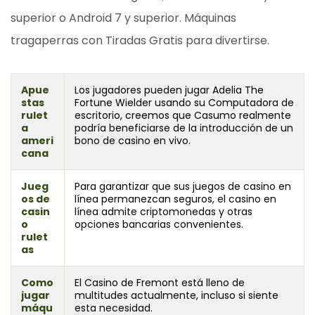
superior o Android 7 y superior. Máquinas
tragaperras con Tiradas Gratis para divertirse.
Apue
Los jugadores pueden jugar Adelia The
stas
Fortune Wielder usando su Computadora de
rulet
escritorio, creemos que Casumo realmente
a
podría beneficiarse de la introducción de un
ameri
bono de casino en vivo.
cana
Jueg
Para garantizar que sus juegos de casino en
os de
línea permanezcan seguros, el casino en
casin
línea admite criptomonedas y otras
o
opciones bancarias convenientes.
rulet
as
Como
El Casino de Fremont está lleno de
jugar
multitudes actualmente, incluso si siente
máqu
esta necesidad.