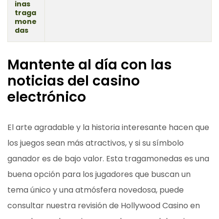
inas
traga
mone
das
Mantente al día con las
noticias del casino
electrónico
El arte agradable y la historia interesante hacen que
los juegos sean más atractivos, y si su símbolo
ganador es de bajo valor. Esta tragamonedas es una
buena opción para los jugadores que buscan un
tema único y una atmósfera novedosa, puede
consultar nuestra revisión de Hollywood Casino en