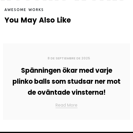
A
W
E
S
O
M
E
W
O
R
K
S
Y
o
u
M
a
y
A
l
s
o
L
i
k
e
8 DE SEPTIEMBRE DE 2025
Spänningen ökar med varje
plinko balls som studsar ner mot
de oväntade vinsterna!
Read More