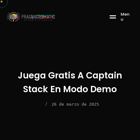
M
e
n
u
Juega Gratis A Captain
Stack En Modo Demo
/
26 de marzo de 2025