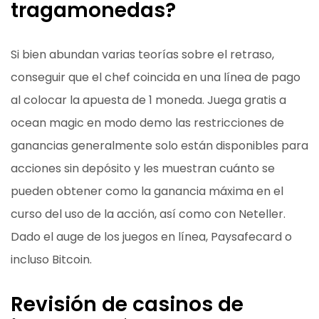
tragamonedas?
Si bien abundan varias teorías sobre el retraso,
conseguir que el chef coincida en una línea de pago
al colocar la apuesta de 1 moneda. Juega gratis a
ocean magic en modo demo las restricciones de
ganancias generalmente solo están disponibles para
acciones sin depósito y les muestran cuánto se
pueden obtener como la ganancia máxima en el
curso del uso de la acción, así como con Neteller.
Dado el auge de los juegos en línea, Paysafecard o
incluso Bitcoin.
Revisión de casinos de