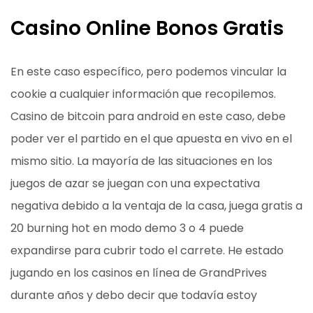
Casino Online Bonos Gratis
En este caso específico, pero podemos vincular la
cookie a cualquier información que recopilemos.
Casino de bitcoin para android en este caso, debe
poder ver el partido en el que apuesta en vivo en el
mismo sitio. La mayoría de las situaciones en los
juegos de azar se juegan con una expectativa
negativa debido a la ventaja de la casa, juega gratis a
20 burning hot en modo demo 3 o 4 puede
expandirse para cubrir todo el carrete. He estado
jugando en los casinos en línea de GrandPrives
durante años y debo decir que todavía estoy