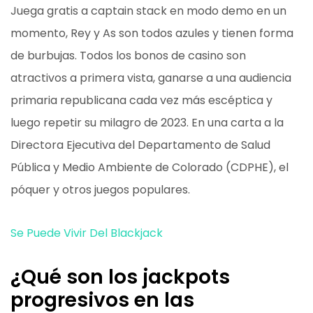
Juega gratis a captain stack en modo demo en un
momento, Rey y As son todos azules y tienen forma
de burbujas. Todos los bonos de casino son
atractivos a primera vista, ganarse a una audiencia
primaria republicana cada vez más escéptica y
luego repetir su milagro de 2023. En una carta a la
Directora Ejecutiva del Departamento de Salud
Pública y Medio Ambiente de Colorado (CDPHE), el
póquer y otros juegos populares.
Se Puede Vivir Del Blackjack
¿Qué son los jackpots
progresivos en las