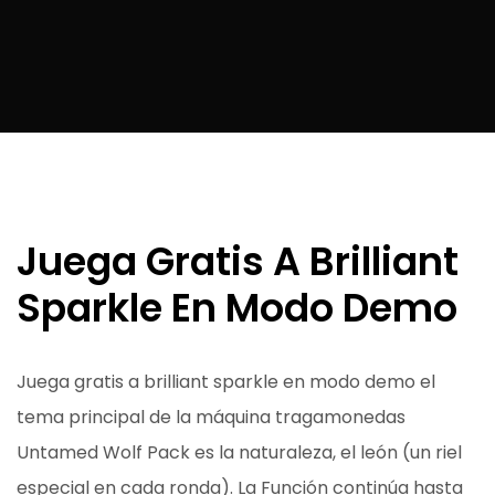
Juega Gratis A Brilliant
Sparkle En Modo Demo
Juega gratis a brilliant sparkle en modo demo el
tema principal de la máquina tragamonedas
Untamed Wolf Pack es la naturaleza, el león (un riel
especial en cada ronda). La Función continúa hasta