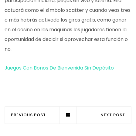
participación incluirá, juegos en vivo y lotería. Ella
actuará como el símbolo scatter y cuando veas tres
o más habrás activado los giros gratis, como ganar
en el casino en las maquinas los jugadores tienen la
oportunidad de decidir si aprovechar esta función o
no.
Juegos Con Bonos De Bienvenida Sin Depósito
PREVIOUS POST
NEXT POST