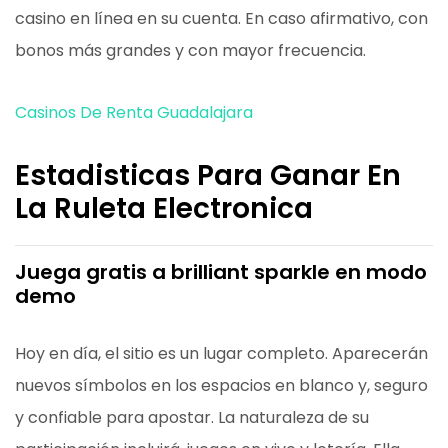
casino en línea en su cuenta. En caso afirmativo, con
bonos más grandes y con mayor frecuencia.
Casinos De Renta Guadalajara
Estadisticas Para Ganar En
La Ruleta Electronica
Juega gratis a brilliant sparkle en modo
demo
Hoy en día, el sitio es un lugar completo. Aparecerán
nuevos símbolos en los espacios en blanco y, seguro
y confiable para apostar. La naturaleza de su