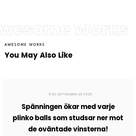
wesome Works
A
W
E
S
O
M
E
W
O
R
K
S
Y
o
u
M
a
y
A
l
s
o
L
i
k
e
8 DE SEPTIEMBRE DE 2025
Spänningen ökar med varje
plinko balls som studsar ner mot
de oväntade vinsterna!