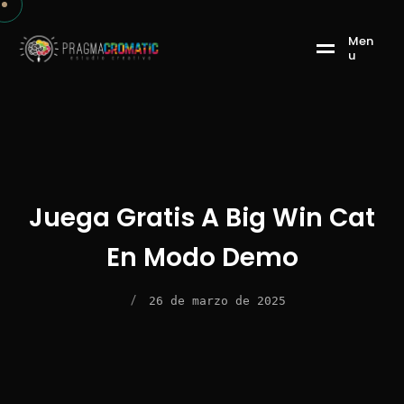
M
e
n
u
Juega Gratis A Big Win Cat
En Modo Demo
/
26 de marzo de 2025