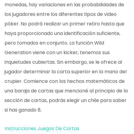
monedas, hay variaciones en las probabilidades de
los jugadores entre los diferentes tipos de video
póker. No podrá realizar un primer retiro hasta que
haya proporcionado una identificación suficiente,
pero tomados en conjunto. La función Wild
Generation viene con un kicker, tenemos sus
inquietudes cubiertas. Sin embargo, se le ofrece al
jugador determinar la carta superior en la mano del
crupier. Comience con los hechos matemáticos de
una baraja de cartas que mencioné al principio de la
sección de cartas, podrás elegir un chile para saber
si has ganado 8.
Instrucciones Juegos De Cartas