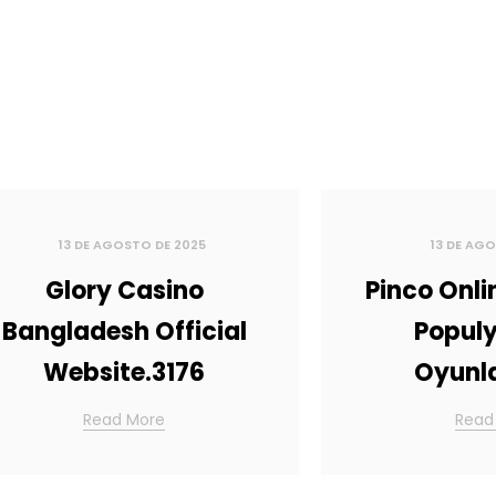
13 DE AGOSTO DE 2025
13 DE AG
Glory Casino
Pinco Onli
Bangladesh Official
Populy
Website.3176
Oyunla
Read More
Read