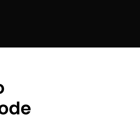
o
Code