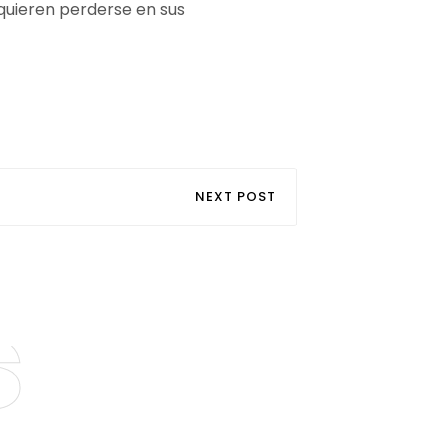
 quieren perderse en sus
NEXT POST
s