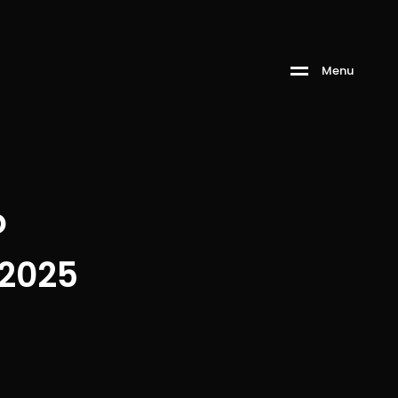
M
e
n
u
o
 2025