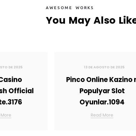
A
W
E
S
O
M
E
W
O
R
K
S
Y
o
u
M
a
y
A
l
s
o
L
i
k
OSTO DE 2025
13 DE AGOSTO DE 2025
Casino
Pinco Online Kazino 
h Official
Populyar Slot
e.3176
Oyunlar.1094
 More
Read More