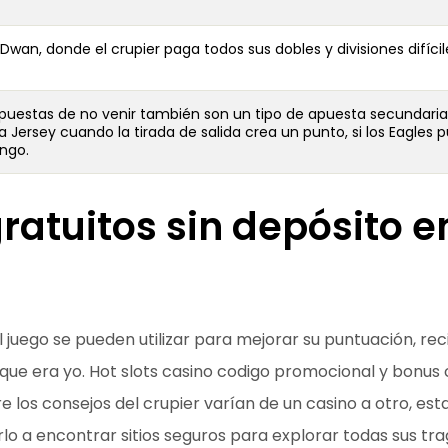
wan, donde el crupier paga todos sus dobles y divisiones difícil
puestas de no venir también son un tipo de apuesta secundaria
 Jersey cuando la tirada de salida crea un punto, si los Eagles p
ngo.
ratuitos sin depósito e
l juego se pueden utilizar para mejorar su puntuación, re
ue era yo. Hot slots casino codigo promocional y bonus 
e los consejos del crupier varían de un casino a otro, es
rlo a encontrar sitios seguros para explorar todas sus t