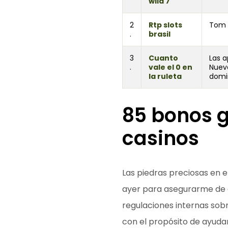
wild 7
2
Rtp slots
Tom D
.
brasil
3
Cuanto
Las a
.
vale el 0 en
Nueva
la ruleta
domi
85 bonos g
casinos
Las piedras preciosas en e
ayer para asegurarme de q
regulaciones internas sobr
con el propósito de ayuda