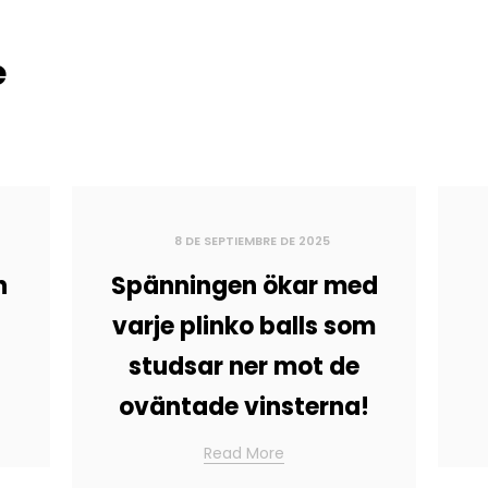
e
8 DE SEPTIEMBRE DE 2025
n
Spänningen ökar med
varje plinko balls som
studsar ner mot de
oväntade vinsterna!
Read More