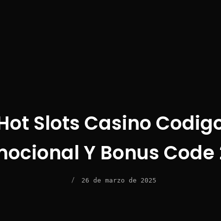
Hot Slots Casino Codig
ocional Y Bonus Code
/
26 de marzo de 2025