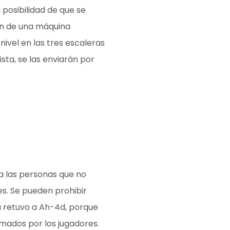
posibilidad de que se
ión de una máquina
vel en las tres escaleras
sta, se las enviarán por
ra las personas que no
es. Se pueden prohibir
 retuvo a Ah-4d, porque
mados por los jugadores.