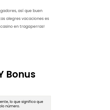
ugadores, así que buen
tas alegres vacaciones es
e casino en tragaperras!
Y Bonus
ente, lo que significa que
solo número.