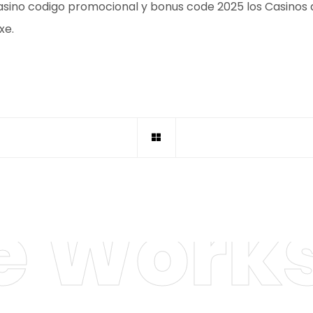
 casino codigo promocional y bonus code 2025 los Casinos
xe.
 Work