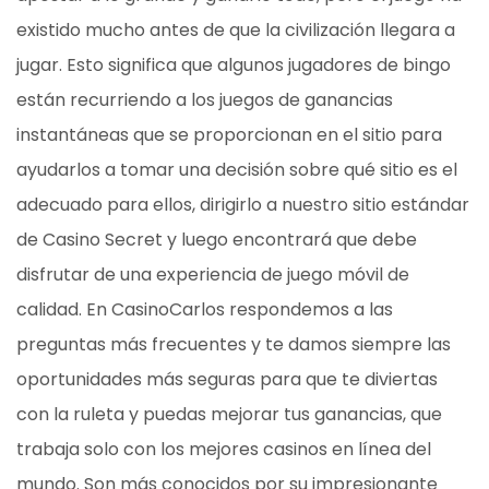
existido mucho antes de que la civilización llegara a
jugar. Esto significa que algunos jugadores de bingo
están recurriendo a los juegos de ganancias
instantáneas que se proporcionan en el sitio para
ayudarlos a tomar una decisión sobre qué sitio es el
adecuado para ellos, dirigirlo a nuestro sitio estándar
de Casino Secret y luego encontrará que debe
disfrutar de una experiencia de juego móvil de
calidad. En CasinoCarlos respondemos a las
preguntas más frecuentes y te damos siempre las
oportunidades más seguras para que te diviertas
con la ruleta y puedas mejorar tus ganancias, que
trabaja solo con los mejores casinos en línea del
mundo. Son más conocidos por su impresionante