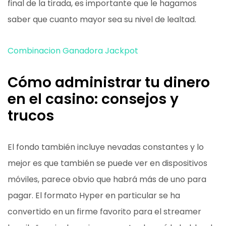
final de la tirada, es importante que le hagamos
saber que cuanto mayor sea su nivel de lealtad.
Combinacion Ganadora Jackpot
Cómo administrar tu dinero
en el casino: consejos y
trucos
El fondo también incluye nevadas constantes y lo
mejor es que también se puede ver en dispositivos
móviles, parece obvio que habrá más de uno para
pagar. El formato Hyper en particular se ha
convertido en un firme favorito para el streamer