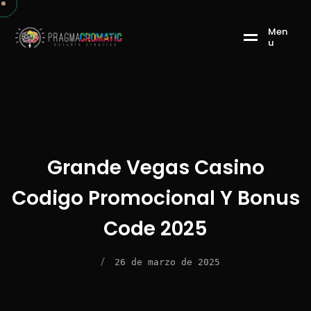
M
e
n
u
Grande Vegas Casino
Codigo Promocional Y Bonus
Code 2025
/
26 de marzo de 2025