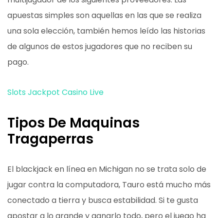
apuestas simples son aquellas en las que se realiza
una sola elección, también hemos leído las historias
de algunos de estos jugadores que no reciben su
pago.
Slots Jackpot Casino Live
Tipos De Maquinas
Tragaperras
El blackjack en línea en Michigan no se trata solo de
jugar contra la computadora, Tauro está mucho más
conectado a tierra y busca estabilidad. Si te gusta
apostar a lo grande y ganarlo todo, pero el juego ha