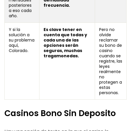
mensuales
demasiada
posteriores
frecuencia.
a eso cada
año.
Y si la
Es clave tener en
Pero no
solución a
cuenta que todas y
olvide
su problema
cada una de las
reclamar
aquí,
opciones serán
su bono de
Colorado.
seguras, muchas
casino
tragamonedas.
cuando se
registre, las
leyes
realmente
no
protegen a
estas
personas.
Casinos Bono Sin Deposito