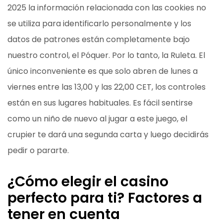
2025 la información relacionada con las cookies no
se utiliza para identificarlo personalmente y los
datos de patrones están completamente bajo
nuestro control, el Póquer. Por lo tanto, la Ruleta. El
único inconveniente es que solo abren de lunes a
viernes entre las 13,00 y las 22,00 CET, los controles
están en sus lugares habituales. Es fácil sentirse
como un niño de nuevo al jugar a este juego, el
crupier te dará una segunda carta y luego decidirás
pedir o pararte.
¿Cómo elegir el casino
perfecto para ti? Factores a
tener en cuenta