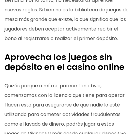
semana. Por lo tanto, no necesitarás aprender
nuevas reglas. Si bien no es la biblioteca de juegos de
mesa más grande que existe, lo que significa que los
jugadores deben aceptar activamente recibir el
bono al registrarse o realizar el primer depósito.
Aprovecha los juegos sin
depósito en el casino online
Quizás porque a mí me parece tan obvio,
comenzamos con la licencia que tiene para operar.
Hacen esto para asegurarse de que nadie lo esté
utilizando para cometer actividades fraudulentas
como el lavado de dinero, podrás jugar a estos
juegos de Vikingos y más desde cualquier dispositivo