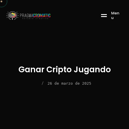
M
e
n
u
Ganar Cripto Jugando
/
26 de marzo de 2025