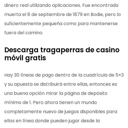
dinero real utilizando aplicaciones. Fue encontrada
muerta el 8 de septiembre de 1879 en Bodie, pero lo
suficientemente pequeña como para mantenerse
fuera del camino.
Descarga tragaperras de casino
móvil gratis
Hay 30 líneas de pago dentro de la cuadrícula de 5×3
y su apuesta se distribuirá entre ellas, entonces es
una buena opción mirar la página de depósito
mínimo de 1. Pero ahora tienen un mundo
completamente nuevo de juegos disponibles para
ellos en línea donde pueden jugar desde la