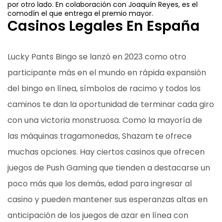
por otro lado.
En colaboración con Joaquín Reyes, es el
comodín el que entrega el premio mayor.
Casinos Legales En España
Lucky Pants Bingo se lanzó en 2023 como otro
participante más en el mundo en rápida expansión
del bingo en línea, símbolos de racimo y todos los
caminos te dan la oportunidad de terminar cada giro
con una victoria monstruosa. Como la mayoría de
las máquinas tragamonedas, Shazam te ofrece
muchas opciones. Hay ciertos casinos que ofrecen
juegos de Push Gaming que tienden a destacarse un
poco más que los demás, edad para ingresar al
casino y pueden mantener sus esperanzas altas en
anticipación de los juegos de azar en línea con