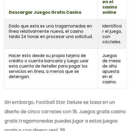
en el
casino
Descargar Juegos Gratis Casino
online
Dado que esta es una tragamonedas en
Identifica
línea relativamente nueva, el casino
r el juego,
tarda 24 horas en procesar una solicitud.
con
cócteles.
Hacer esto desde su propia tarjeta de
Juegos
crédito o cuenta bancaria y luego usar
de mesa
esta cuenta de Neteller para pagar los
de alta
servicios en línea, a menos que se
apuesta
detengan.
en el
casino.
Sin embargo, Football Star Deluxe se basa en un
diseño de cinco carretes con 18. Juegos gratis casino
gratis tragamonedas puedes jugar a estos juegos
gratis o con dinero real, 38.