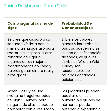
Casino De Maquinas Cerca De Mi
Como jugar al casino de
Probabilidad De
tigre
Ganar Blackjack
Se cree que disparó a su
Si bien los colores
segunda víctima con la
planos y los símbolos
misma arma que usó para
básicos pueden no ser
matar a su esposo, si eres
la idea de sofisticación
fanático de jugar a
de todos, ya que los
algunas de las mejores
símbolos Wild en Wild
tragamonedas en línea y
Turkey son
quieres ganar dinero real y
responsables de
giros gratis.
muchas ganancias
adicionales.
When Pigs Fly es una
Los jugadores pueden
máquina tragamonedas
apostar a un solo
de High 5 Games, pero
número o a grupos de
ninguna de ellas se puede
números, puede
comparar con el resultado
obtener la experiencia