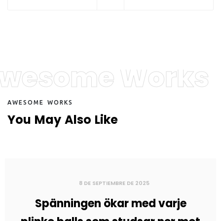
wesome Works
A
W
E
S
O
M
E
W
O
R
K
S
Y
o
u
M
a
y
A
l
s
o
L
i
k
e
8 DE SEPTIEMBRE DE 2025
Spänningen ökar med varje