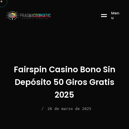
M
e
n
u
Fairspin Casino Bono Sin
Depósito 50 Giros Gratis
2025
/
26 de marzo de 2025