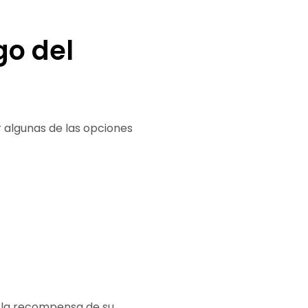
go del
r algunas de las opciones
n la recompensa de su