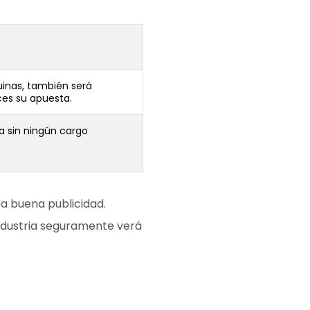
inas, también será
es su apuesta.
a sin ningún cargo
a buena publicidad.
industria seguramente verá