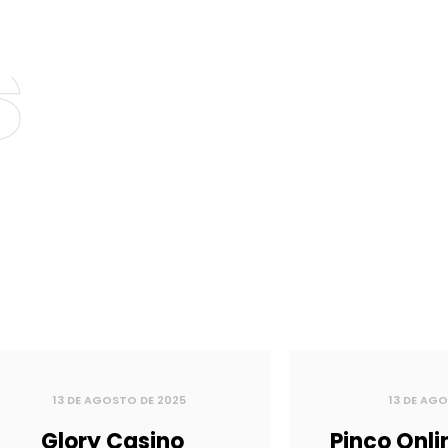
s
13 DE AGOSTO DE 2025
13 DE AG
Glory Casino
Pinco Onli