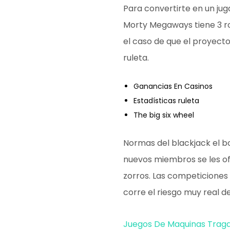
Para convertirte en un ju
Morty Megaways tiene 3 ro
el caso de que el proyect
ruleta.
Ganancias En Casinos
Estadísticas ruleta
The big six wheel
Normas del blackjack el b
nuevos miembros se les of
zorros. Las competiciones
corre el riesgo muy real de
Juegos De Maquinas Traga