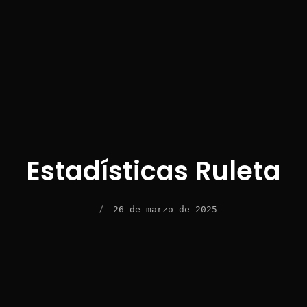
Estadísticas Ruleta
/
26 de marzo de 2025