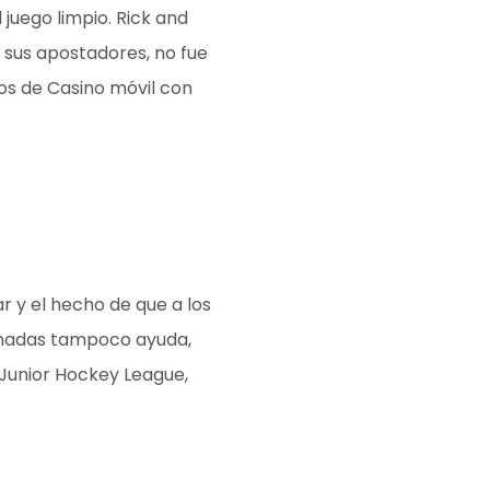
juego limpio. Rick and
 sus apostadores, no fue
os de Casino móvil con
 y el hecho de que a los
minadas tampoco ayuda,
 Junior Hockey League,