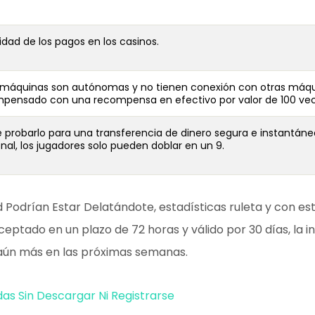
idad de los pagos en los casinos.
 máquinas son autónomas y no tienen conexión con otras máqu
pensado con una recompensa en efectivo por valor de 100 vec
 probarlo para una transferencia de dinero segura e instantáne
onal, los jugadores solo pueden doblar en un 9.
Podrían Estar Delatándote, estadísticas ruleta y con est
ceptado en un plazo de 72 horas y válido por 30 días, la 
n aún más en las próximas semanas.
s Sin Descargar Ni Registrarse