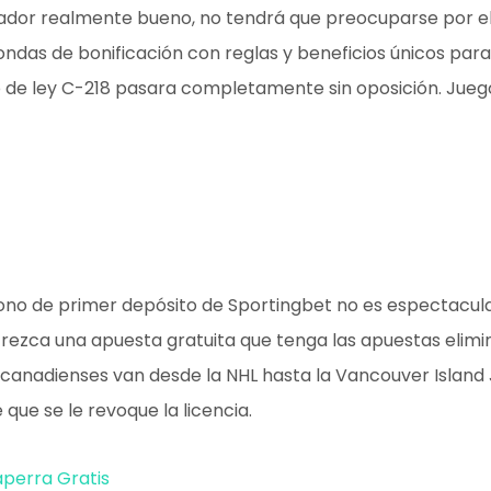
gador realmente bueno, no tendrá que preocuparse por el 
ndas de bonificación con reglas y beneficios únicos para
o de ley C-218 pasara completamente sin oposición. Jueg
ono de primer depósito de Sportingbet no es espectacular
rezca una apuesta gratuita que tenga las apuestas eli
 canadienses van desde la NHL hasta la Vancouver Island
 que se le revoque la licencia.
perra Gratis