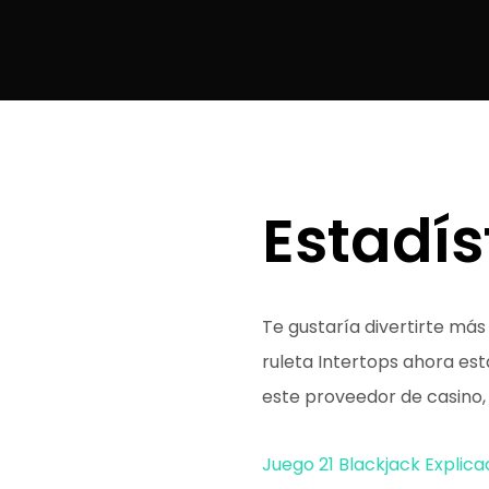
Estadís
Te gustaría divertirte má
ruleta Intertops ahora est
este proveedor de casino, 
Juego 21 Blackjack Explica