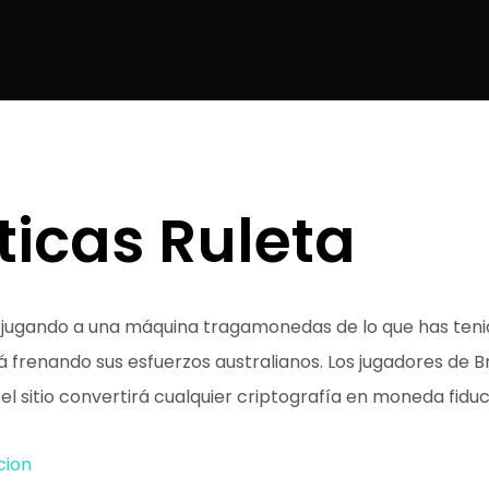
ticas Ruleta
s jugando a una máquina tragamonedas de lo que has tenid
á frenando sus esfuerzos australianos. Los jugadores de 
el sitio convertirá cualquier criptografía en moneda fiduci
cion