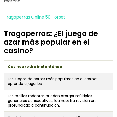
marcha.
Tragaperras Online 50 Horses
Tragaperras: ¿El juego de
azar más popular en el
casino?
Casinos retiro instantáneo
Los juegos de cartas más populares en el casino:
aprende a jugarlos.
Los rodillos rodantes pueden otorgar múltiples
ganancias consecutivas, lea nuestra revisión en
profundidad a continuación.