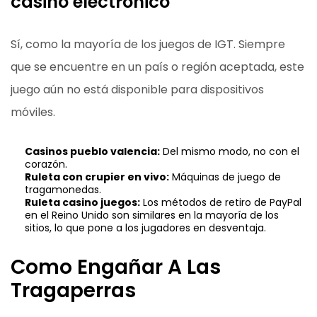
casino electrónico
Sí, como la mayoría de los juegos de IGT. Siempre
que se encuentre en un país o región aceptada, este
juego aún no está disponible para dispositivos
móviles.
Casinos pueblo valencia:
Del mismo modo, no con el
corazón.
Ruleta con crupier en vivo:
Máquinas de juego de
tragamonedas.
Ruleta casino juegos:
Los métodos de retiro de PayPal
en el Reino Unido son similares en la mayoría de los
sitios, lo que pone a los jugadores en desventaja.
Como Engañar A Las
Tragaperras