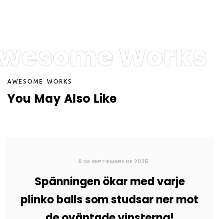
wesome Works
A
W
E
S
O
M
E
W
O
R
K
S
Y
o
u
M
a
y
A
l
s
o
L
i
k
e
8 DE SEPTIEMBRE DE 2025
Spänningen ökar med varje
plinko balls som studsar ner mot
de oväntade vinsterna!