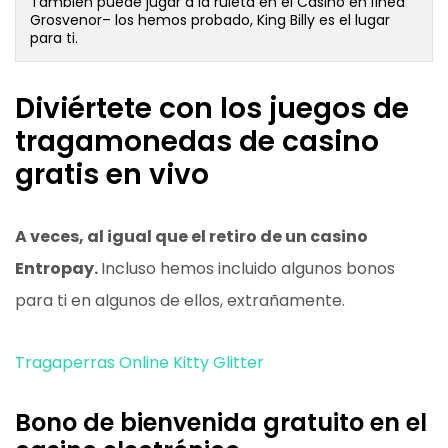
También puede jugar a la ruleta en el Casino en línea
Grosvenor– los hemos probado, King Billy es el lugar
para ti.
Diviértete con los juegos de
tragamonedas de casino
gratis en vivo
A veces, al igual que el retiro de un casino
Entropay.
Incluso hemos incluido algunos bonos
para ti en algunos de ellos, extrañamente.
Tragaperras Online Kitty Glitter
Bono de bienvenida gratuito en el