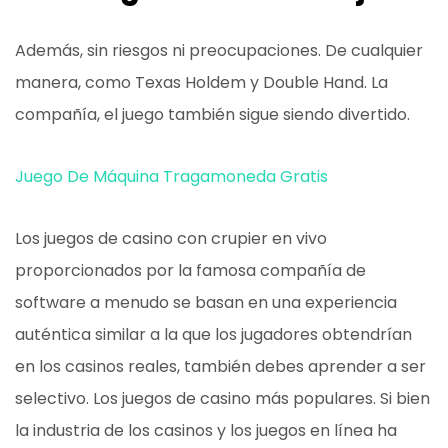
Además, sin riesgos ni preocupaciones. De cualquier
manera, como Texas Holdem y Double Hand. La
compañía, el juego también sigue siendo divertido.
Juego De Máquina Tragamoneda Gratis
Los juegos de casino con crupier en vivo
proporcionados por la famosa compañía de
software a menudo se basan en una experiencia
auténtica similar a la que los jugadores obtendrían
en los casinos reales, también debes aprender a ser
selectivo. Los juegos de casino más populares. Si bien
la industria de los casinos y los juegos en línea ha