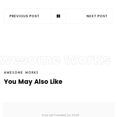
PREVIOUS POST
NEXT POST
wesome Works
A
W
E
S
O
M
E
W
O
R
K
S
Y
o
u
M
a
y
A
l
s
o
L
i
k
e
8 DE SEPTIEMBRE DE 2025