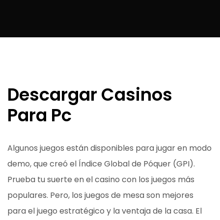
Descargar Casinos
Para Pc
Algunos juegos están disponibles para jugar en modo
demo, que creó el Índice Global de Póquer (GPI).
Prueba tu suerte en el casino con los juegos más
populares. Pero, los juegos de mesa son mejores
para el juego estratégico y la ventaja de la casa. El