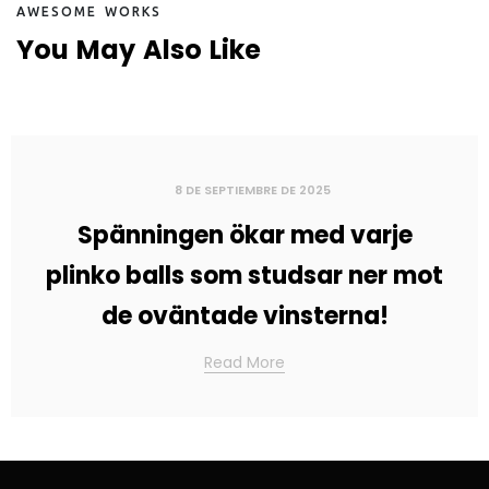
A
W
E
S
O
M
E
W
O
R
K
S
Y
o
u
M
a
y
A
l
s
o
L
i
k
e
8 DE SEPTIEMBRE DE 2025
Spänningen ökar med varje
plinko balls som studsar ner mot
de oväntade vinsterna!
Read More