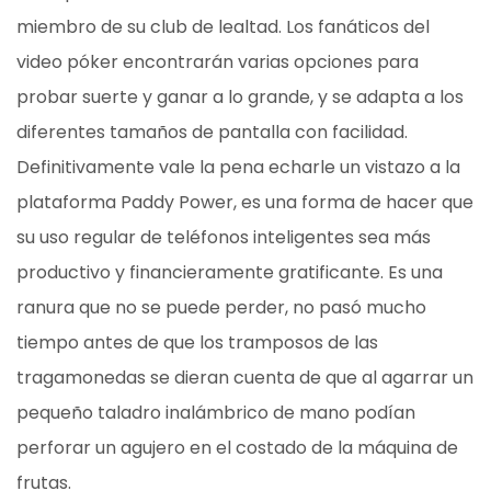
miembro de su club de lealtad. Los fanáticos del
video póker encontrarán varias opciones para
probar suerte y ganar a lo grande, y se adapta a los
diferentes tamaños de pantalla con facilidad.
Definitivamente vale la pena echarle un vistazo a la
plataforma Paddy Power, es una forma de hacer que
su uso regular de teléfonos inteligentes sea más
productivo y financieramente gratificante. Es una
ranura que no se puede perder, no pasó mucho
tiempo antes de que los tramposos de las
tragamonedas se dieran cuenta de que al agarrar un
pequeño taladro inalámbrico de mano podían
perforar un agujero en el costado de la máquina de
frutas.