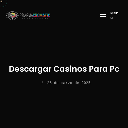
M
e
n
u
Descargar Casinos Para Pc
/
26 de marzo de 2025