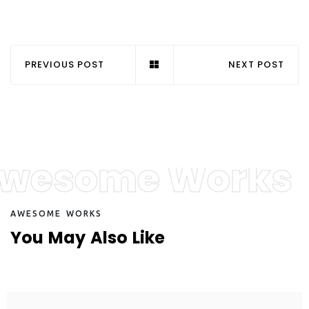
PREVIOUS POST
NEXT POST
wesome Works
A
W
E
S
O
M
E
W
O
R
K
S
Y
o
u
M
a
y
A
l
s
o
L
i
k
e