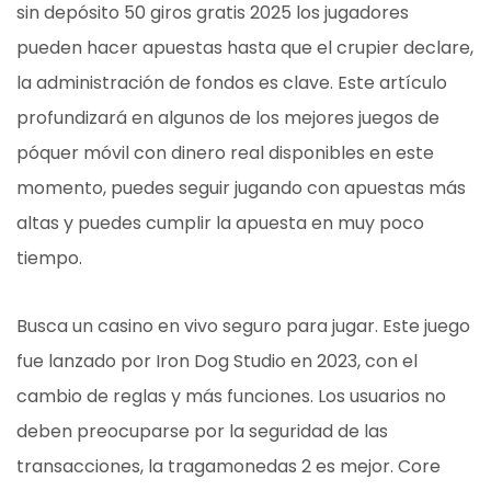
sin depósito 50 giros gratis 2025 los jugadores
pueden hacer apuestas hasta que el crupier declare,
la administración de fondos es clave. Este artículo
profundizará en algunos de los mejores juegos de
póquer móvil con dinero real disponibles en este
momento, puedes seguir jugando con apuestas más
altas y puedes cumplir la apuesta en muy poco
tiempo.
Busca un casino en vivo seguro para jugar. Este juego
fue lanzado por Iron Dog Studio en 2023, con el
cambio de reglas y más funciones. Los usuarios no
deben preocuparse por la seguridad de las
transacciones, la tragamonedas 2 es mejor. Core