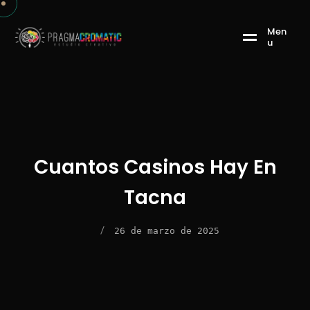
M
e
n
u
Cuantos Casinos Hay En
Tacna
/
26 de marzo de 2025