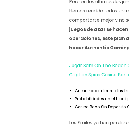
Pero en los últimos dos j
Hemos reunido todos los m
comportarse mejor y no s
juegos de azar se hacen 
operaciones, este plan 
hacer Authentic Gaming
Jugar Sam On The Beach G
Captain Spins Casino Bono
Como sacar dinero alas 
Probabilidades en el blackj
Casino Bono Sin Deposito C
Los Frailes ya han perdido