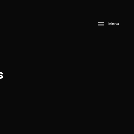
M
e
n
u
s