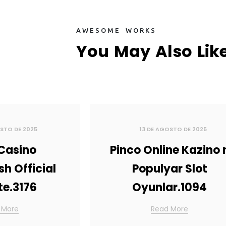
A
W
E
S
O
M
E
W
O
R
K
S
Y
o
u
M
a
y
A
l
s
o
L
i
k
OSTO DE 2025
13 DE AGOSTO DE 2025
Casino
Pinco Online Kazino 
h Official
Populyar Slot
e.3176
Oyunlar.1094
 More
Read More