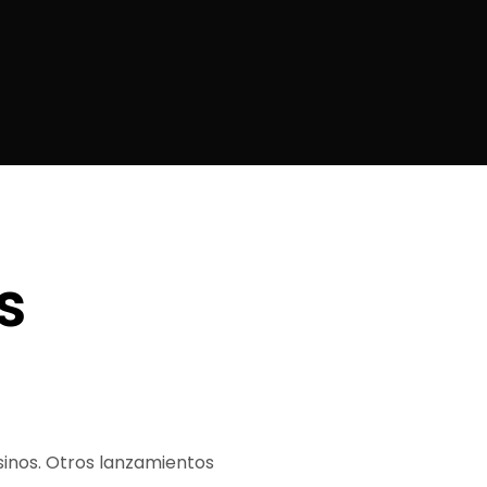
s
sinos. Otros lanzamientos